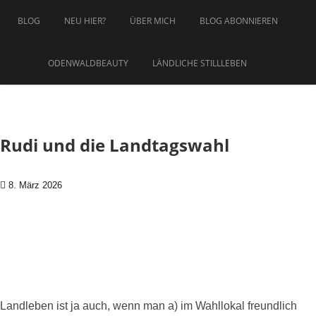
Zum Inhalt springen
BLOG
NEU HIER?
ÜBER MICH
BLOG ABONNIEREN
ODENWALDBEAUTY
LÄNDLICHE STILLLEBEN
Rudi und die Landtagswahl
8. März 2026
Landleben ist ja auch, wenn man a) im Wahllokal freundlich