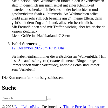
Mein persönliches Weihnachten findet in den Adventwochen
statt, in denen ich nur mich selbst mit einer Kleinigkeit
materiell beschenke. Ich liebe es, in der beleuchteten und
geschmückten Stadt zu bummeln. An Weihnachten selbst
bleibt alles sehr still. Ich besuche am 24. meine Eltern, dann
geht’s mit dem Zug aufs Land, alles sehr beschaulich.
Mit Freund*innen sind mir Treffen wichtig, aber ich erlebe da
keinen Zeitdruck.
Liebe Grüße ins Nachbarland, C Stern
Isabel Sterner
sagt:
12. Dezember 2025 um 16:15 Uhr
Sie haben einfach immer die weltschönsten Wolkenbilder! Ich
lese Sie auch sehr gern (erwarte die neuen Blogeinträge
immer schon voller Vorfreude), aber die Fotos sind immer
zum Verlieben!
Die Kommentarfunktion ist geschlossen.
Suche
Suche:
© 2026
LandLebenBlog
| Designed by:
Theme Freesia
|
Impressum