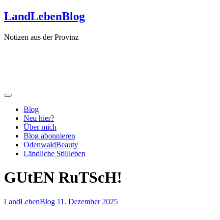
Zum
LandLebenBlog
Inhalt
springen
Notizen aus der Provinz
Blog
Neu hier?
Über mich
Blog abonnieren
OdenwaldBeauty
Ländliche Stillleben
GUtEN RuTScH!
LandLebenBlog
11. Dezember 2025