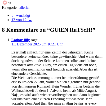
45
Kategorie :
allerlei
←
wmdedgt
12 von 12.
→
8 Kommentare zu “GUtEN RuTScH!”
Lothar Illig
sagt:
11. Dezember 2025 um 16:21 Uhr
Es ist halt einfach nur eine Zeit in der Jahreszeit. Keine
besondere, keine schöne, keine gewünschte. Und wenn dann
doch irgendwann der Schnee kommen sollte, auch keine
besonders attraktive. Okay, am ersten Tag vielleicht noch,
wenn alles noch schön und friedlich aussieht. Aber das ist
eine andere Geschichte.
Die Weihnachtsstimmung kommt bei mir erfahrungsgemäß
erst so um den 22. auf, vorher bin ich eigentlich nur genervt
von dem ganzen Rummel. Kein Wunder, früher begann die
Weihnachtszeit ab dem 1. Advent, heute ab Mitte August.
Naja, es wird auch wieder vorübergehen und dann beginnen
wir uns nach einer kurzen Erholung auf das neue Jahr
vorzubereiten. And then the same rhythm begins as every