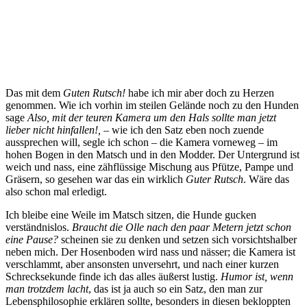
Das mit dem
Guten Rutsch!
habe ich mir aber doch zu Herzen
genommen. Wie ich vorhin im steilen Gelände noch zu den Hunden
sage
Also, mit der teuren Kamera um den Hals sollte man jetzt
lieber nicht hinfallen!,
– wie ich den Satz eben noch zuende
aussprechen will, segle ich schon – die Kamera vorneweg – im
hohen Bogen in den Matsch und in den Modder. Der Untergrund ist
weich und nass, eine zähflüssige Mischung aus Pfütze, Pampe und
Gräsern, so gesehen war das ein wirklich
Guter Rutsch
. Wäre das
also schon mal erledigt.
Ich bleibe eine Weile im Matsch sitzen, die Hunde gucken
verständnislos.
Braucht die Olle nach den paar Metern jetzt schon
eine Pause?
scheinen sie zu denken und setzen sich vorsichtshalber
neben mich. Der Hosenboden wird nass und nässer; die Kamera ist
verschlammt, aber ansonsten unversehrt, und nach einer kurzen
Schrecksekunde finde ich das alles äußerst lustig.
Humor ist, wenn
man trotzdem lacht
, das ist ja auch so ein Satz, den man zur
Lebensphilosophie erklären sollte, besonders in diesen bekloppten