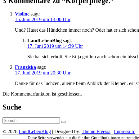
3 Kommentare zu “Körperpflege.”
Violine
sagt:
15. Juni 2019 um 13:00 Uhr
Und? Hasst das Hündchen immer noch? Oder hat er sich schon 
LandLebenBlog
sagt:
17. Juni 2019 um 14:39 Uhr
Sie hat sich erholt. Sie ist ja gottlob auch schon ein biss
Franziska
sagt:
17. Juni 2019 um 20:30 Uhr
Danke für das Juchzen, alleine beim Anblick der Kleinen, es is
Die Kommentarfunktion ist geschlossen.
Suche
Suche:
© 2026
LandLebenBlog
| Designed by:
Theme Freesia
|
Impressum
|
Nach
Diese Seite verwendet nur die für ihre Grundfunktionen notwendig