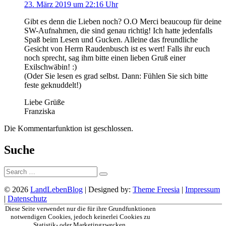
23. März 2019 um 22:16 Uhr
Gibt es denn die Lieben noch? O.O Merci beaucoup für deine
SW-Aufnahmen, die sind genau richtig! Ich hatte jedenfalls
Spaß beim Lesen und Gucken. Alleine das freundliche
Gesicht von Herrn Raudenbusch ist es wert! Falls ihr euch
noch sprecht, sag ihm bitte einen lieben Gruß einer
Exilschwäbin! :)
(Oder Sie lesen es grad selbst. Dann: Fühlen Sie sich bitte
feste geknuddelt!)
Liebe Grüße
Franziska
Die Kommentarfunktion ist geschlossen.
Suche
Suche:
© 2026
LandLebenBlog
| Designed by:
Theme Freesia
|
Impressum
|
Datenschutz
Nach
Diese Seite verwendet nur die für ihre Grundfunktionen
oben
notwendigen Cookies, jedoch keinerlei Cookies zu
Statistik- oder Marketingzwecken.