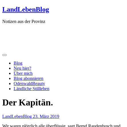
Zum
LandLebenBlog
Inhalt
springen
Notizen aus der Provinz
Blog
Neu hier?
Über mich
Blog abonnieren
OdenwaldBeauty
Ländliche Stillleben
Der Kapitän.
LandLebenBlog
23. März 2019
Wir waren plötzlich alle überflüssig, sagt Bernd Raudenbusch und