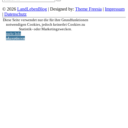
© 2026
LandLebenBlog
| Designed by:
Theme Freesia
|
Impressum
|
Datenschutz
Nach
Diese Seite verwendet nur die für ihre Grundfunktionen
oben
notwendigen Cookies, jedoch keinerlei Cookies zu
Statistik- oder Marketingzwecken.
mehr Info
akzeptieren