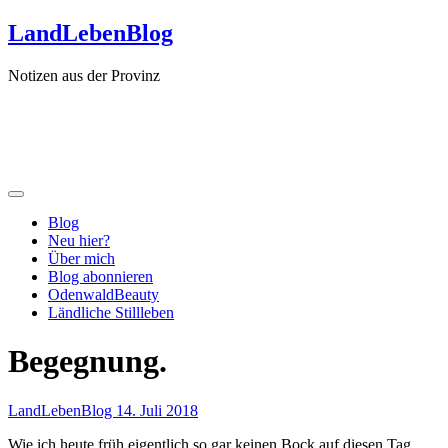
Zum
LandLebenBlog
Inhalt
springen
Notizen aus der Provinz
Blog
Neu hier?
Über mich
Blog abonnieren
OdenwaldBeauty
Ländliche Stillleben
Begegnung.
LandLebenBlog
14. Juli 2018
Wie ich heute früh eigentlich so gar keinen Bock auf diesen Tag