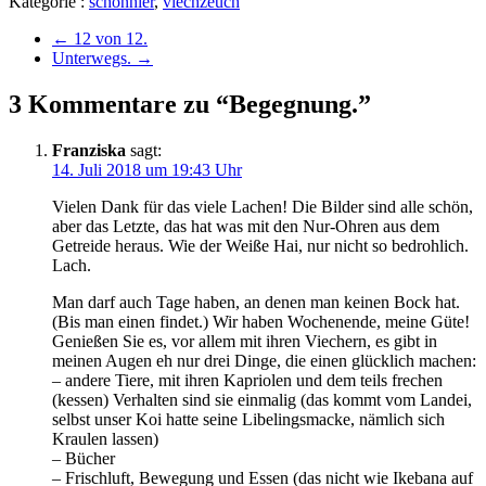
Kategorie :
schönhier
,
viechzeuch
←
12 von 12.
Unterwegs.
→
3 Kommentare zu “Begegnung.”
Franziska
sagt:
14. Juli 2018 um 19:43 Uhr
Vielen Dank für das viele Lachen! Die Bilder sind alle schön,
aber das Letzte, das hat was mit den Nur-Ohren aus dem
Getreide heraus. Wie der Weiße Hai, nur nicht so bedrohlich.
Lach.
Man darf auch Tage haben, an denen man keinen Bock hat.
(Bis man einen findet.) Wir haben Wochenende, meine Güte!
Genießen Sie es, vor allem mit ihren Viechern, es gibt in
meinen Augen eh nur drei Dinge, die einen glücklich machen:
– andere Tiere, mit ihren Kapriolen und dem teils frechen
(kessen) Verhalten sind sie einmalig (das kommt vom Landei,
selbst unser Koi hatte seine Libelingsmacke, nämlich sich
Kraulen lassen)
– Bücher
– Frischluft, Bewegung und Essen (das nicht wie Ikebana auf