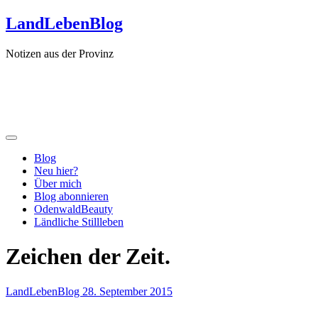
Zum
LandLebenBlog
Inhalt
springen
Notizen aus der Provinz
Blog
Neu hier?
Über mich
Blog abonnieren
OdenwaldBeauty
Ländliche Stillleben
Zeichen der Zeit.
LandLebenBlog
28. September 2015