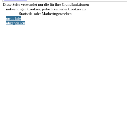
Nach
Diese Seite verwendet nur die für ihre Grundfunktionen
oben
notwendigen Cookies, jedoch keinerlei Cookies zu
Statistik- oder Marketingzwecken.
mehr Info
akzeptieren