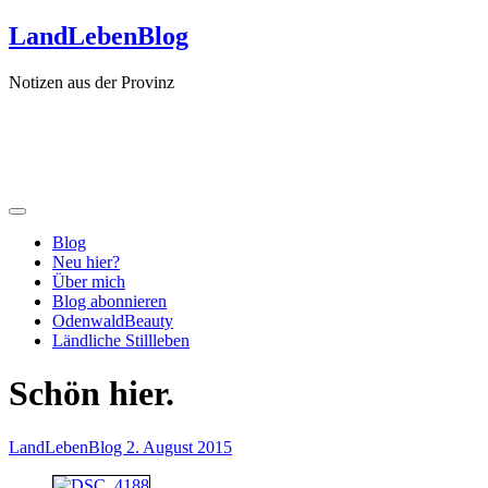
Zum
LandLebenBlog
Inhalt
springen
Notizen aus der Provinz
Blog
Neu hier?
Über mich
Blog abonnieren
OdenwaldBeauty
Ländliche Stillleben
Schön hier.
LandLebenBlog
2. August 2015