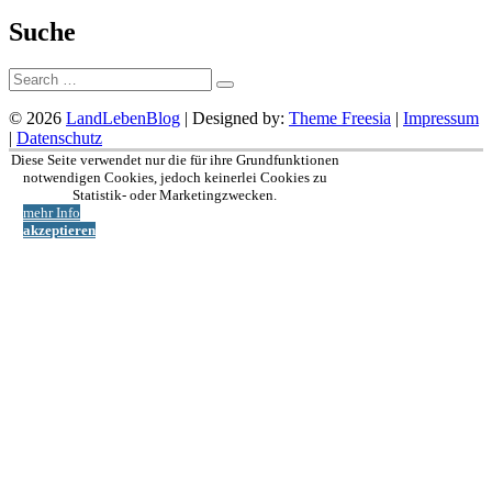
Suche
Suche:
© 2026
LandLebenBlog
| Designed by:
Theme Freesia
|
Impressum
|
Datenschutz
Nach
Diese Seite verwendet nur die für ihre Grundfunktionen
oben
notwendigen Cookies, jedoch keinerlei Cookies zu
Statistik- oder Marketingzwecken.
mehr Info
akzeptieren