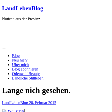
Zum
LandLebenBlog
Inhalt
springen
Notizen aus der Provinz
Blog
Neu hier?
Über mich
Blog abonnieren
OdenwaldBeauty
Ländliche Stillleben
Lange nich gesehen.
LandLebenBlog
20. Februar 2015