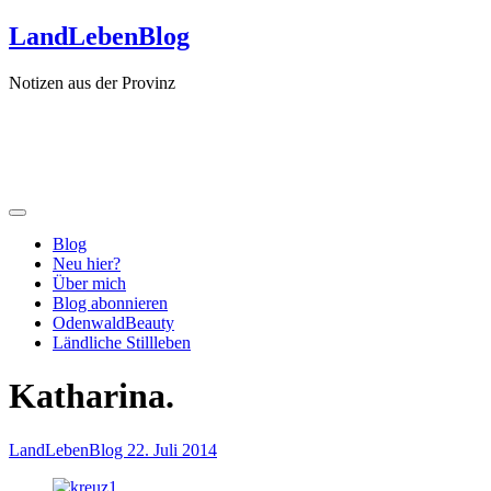
Zum
LandLebenBlog
Inhalt
springen
Notizen aus der Provinz
Blog
Neu hier?
Über mich
Blog abonnieren
OdenwaldBeauty
Ländliche Stillleben
Katharina.
LandLebenBlog
22. Juli 2014