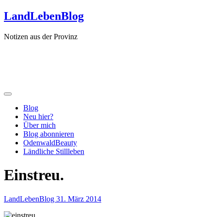
Zum
LandLebenBlog
Inhalt
springen
Notizen aus der Provinz
Blog
Neu hier?
Über mich
Blog abonnieren
OdenwaldBeauty
Ländliche Stillleben
Einstreu.
LandLebenBlog
31. März 2014