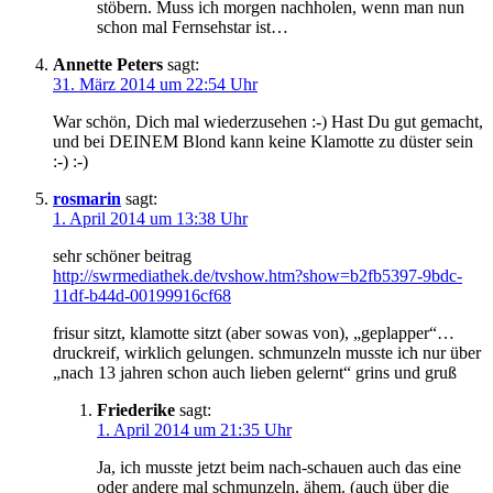
stöbern. Muss ich morgen nachholen, wenn man nun
schon mal Fernsehstar ist…
Annette Peters
sagt:
31. März 2014 um 22:54 Uhr
War schön, Dich mal wiederzusehen :-) Hast Du gut gemacht,
und bei DEINEM Blond kann keine Klamotte zu düster sein
:-) :-)
rosmarin
sagt:
1. April 2014 um 13:38 Uhr
sehr schöner beitrag
http://swrmediathek.de/tvshow.htm?show=b2fb5397-9bdc-
11df-b44d-00199916cf68
frisur sitzt, klamotte sitzt (aber sowas von), „geplapper“…
druckreif, wirklich gelungen. schmunzeln musste ich nur über
„nach 13 jahren schon auch lieben gelernt“ grins und gruß
Friederike
sagt:
1. April 2014 um 21:35 Uhr
Ja, ich musste jetzt beim nach-schauen auch das eine
oder andere mal schmunzeln, ähem. (auch über die