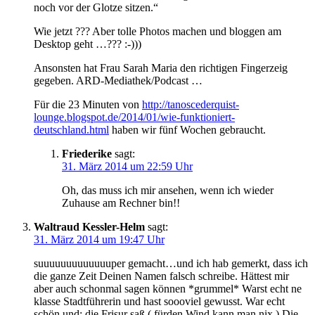
noch vor der Glotze sitzen.“
Wie jetzt ??? Aber tolle Photos machen und bloggen am
Desktop geht …??? :-)))
Ansonsten hat Frau Sarah Maria den richtigen Fingerzeig
gegeben. ARD-Mediathek/Podcast …
Für die 23 Minuten von
http://tanoscederquist-
lounge.blogspot.de/2014/01/wie-funktioniert-
deutschland.html
haben wir fünf Wochen gebraucht.
Friederike
sagt:
31. März 2014 um 22:59 Uhr
Oh, das muss ich mir ansehen, wenn ich wieder
Zuhause am Rechner bin!!
Waltraud Kessler-Helm
sagt:
31. März 2014 um 19:47 Uhr
suuuuuuuuuuuuuper gemacht…und ich hab gemerkt, dass ich
die ganze Zeit Deinen Namen falsch schreibe. Hättest mir
aber auch schonmal sagen können *grummel* Warst echt ne
klasse Stadtführerin und hast soooviel gewusst. War echt
schön und: die Frisur saß ( fürden Wind kann man nix ) Die