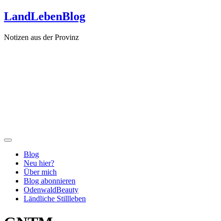
Zum
LandLebenBlog
Inhalt
springen
Notizen aus der Provinz
Blog
Neu hier?
Über mich
Blog abonnieren
OdenwaldBeauty
Ländliche Stillleben