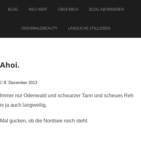
Zum Inhalt springen
BLOG
NEU HIER?
ÜBER MICH
BLOG ABONNIEREN
ODENWALDBEAUTY
LÄNDLICHE STILLLEBEN
Ahoi.
8. Dezember 2013
Immer nur Odenwald und schwarzer Tann und scheues Reh
is ja auch langweilig.
Mal gucken, ob die Nordsee noch steht.