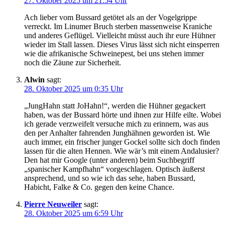
27. Oktober 2025 um 21:54 Uhr
Ach lieber vom Bussard getötet als an der Vogelgrippe
verreckt. Im Linumer Bruch sterben massenweise Kraniche
und anderes Geflügel. Vielleicht müsst auch ihr eure Hühner
wieder im Stall lassen. Dieses Virus lässt sich nicht einsperren
wie die afrikanische Schweinepest, bei uns stehen immer
noch die Zäune zur Sicherheit.
Alwin
sagt:
28. Oktober 2025 um 0:35 Uhr
„JungHahn statt JoHahn!“, werden die Hühner gegackert
haben, was der Bussard hörte und ihnen zur Hilfe eilte. Wobei
ich gerade verzweifelt versuche mich zu erinnern, was aus
den per Anhalter fahrenden Junghähnen geworden ist. Wie
auch immer, ein frischer junger Gockel sollte sich doch finden
lassen für die alten Hennen. Wie wär’s mit einem Andalusier?
Den hat mir Google (unter anderen) beim Suchbegriff
„spanischer Kampfhahn“ vorgeschlagen. Optisch äußerst
ansprechend, und so wie ich das sehe, haben Bussard,
Habicht, Falke & Co. gegen den keine Chance.
Pierre Neuweiler
sagt:
28. Oktober 2025 um 6:59 Uhr