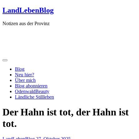
Zum
LandLebenBlog
Inhalt
springen
Notizen aus der Provinz
Blog
Neu hier?
Über mich
Blog abonnieren
OdenwaldBeauty
Ländliche Stillleben
Der Hahn ist tot, der Hahn ist
tot.
LandLebenBlog
27. Oktober 2025