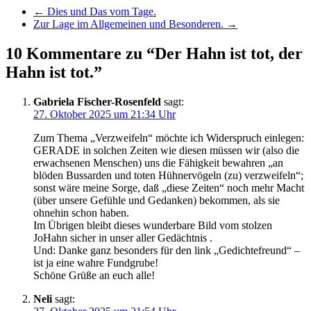
←
Dies und Das vom Tage.
Zur Lage im Allgemeinen und Besonderen.
→
10 Kommentare zu “Der Hahn ist tot, der
Hahn ist tot.”
Gabriela Fischer-Rosenfeld
sagt:
27. Oktober 2025 um 21:34 Uhr
Zum Thema „Verzweifeln“ möchte ich Widerspruch einlegen:
GERADE in solchen Zeiten wie diesen müssen wir (also die
erwachsenen Menschen) uns die Fähigkeit bewahren „an
blöden Bussarden und toten Hühnervögeln (zu) verzweifeln“;
sonst wäre meine Sorge, daß „diese Zeiten“ noch mehr Macht
(über unsere Gefühle und Gedanken) bekommen, als sie
ohnehin schon haben.
Im Übrigen bleibt dieses wunderbare Bild vom stolzen
JoHahn sicher in unser aller Gedächtnis .
Und: Danke ganz besonders für den link „Gedichtefreund“ –
ist ja eine wahre Fundgrube!
Schöne Grüße an euch alle!
Neli
sagt: