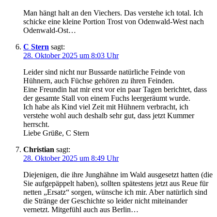
Man hängt halt an den Viechers. Das verstehe ich total. Ich
schicke eine kleine Portion Trost von Odenwald-West nach
Odenwald-Ost…
C Stern
sagt:
28. Oktober 2025 um 8:03 Uhr
Leider sind nicht nur Bussarde natürliche Feinde von
Hühnern, auch Füchse gehören zu ihren Feinden.
Eine Freundin hat mir erst vor ein paar Tagen berichtet, dass
der gesamte Stall von einem Fuchs leergeräumt wurde.
Ich habe als Kind viel Zeit mit Hühnern verbracht, ich
verstehe wohl auch deshalb sehr gut, dass jetzt Kummer
herrscht.
Liebe Grüße, C Stern
Christian
sagt:
28. Oktober 2025 um 8:49 Uhr
Diejenigen, die ihre Junghähne im Wald ausgesetzt hatten (die
Sie aufgepäppelt haben), sollten spätestens jetzt aus Reue für
netten „Ersatz“ sorgen, wünsche ich mir. Aber natürlich sind
die Stränge der Geschichte so leider nicht miteinander
vernetzt. Mitgefühl auch aus Berlin…