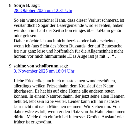
Sonja B.
sagt:
28. Oktober 2025 um 12:31 Uhr
So ein wunderschöner Hahn, dass dieser Verlust schmerzt, ist
verständlich! Sogar der Lesergemeinde wird er fehlen, haben
wir doch im Lauf der Zeit schon einiges über JoHahn gehört
oder gelesen.
Daher möchte ich auch nicht herzlos oder kalt erscheinen,
wenn ich (aus Sicht des bösen Bussards, der auf Beutesuche
ist) nur ganz leise und hoffentlich für die Allgemeinheit nicht
hörbar, vor mich hinmurmele „Das Auge isst ja mit … “ .
sabine von schollbrunn
sagt:
3. November 2025 um 18:04 Uhr
Liebe Friederike, auch ich musste einen wunderschönen,
allerdings weißen Friesenhahn dem Kreislauf der Natur
überlassen. Er hat bis auf eine Henne alle anderen retten
können. In einem Naturbruthahn, der jetzt seine alten Hennen
behütet, lebt sein Erbe weiter. Leider kann ich ihn nächstes
Jahr nicht mit nach München nehmen. Wir ziehen um. Von
daher wäre es toll, wenn er den Platz von Jo-Hahn einnehmen
dürfte. Melde dich einfach bei Interesse. Großen Auslauf wie
früher ist er gewöhnt.