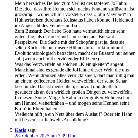
Mein herzliches Beileid zum Verlust des tapferen JoHahn!
Die Idee, dass Ihre Hennen sich nachts Fontane zuflüstern, ist
großartig – wobei ich mir vorstelle, dass „John Maynard“ in
Hühnerkreisen durchaus Kultstatus haben könnte. Heldentod
im Angesicht des Feindes und so.
Zum Bussard: Der liebe Gott hatte vermutlich einen sehr
guten Tag, als er ihn erfand – nur eben aus Bussard-
Perspektive. Die Sache mit der Schöpfung ist ja, dass sie
selten Rücksicht auf unsere Hühner-Infrastruktur nimmt.
Evolutionsbiologisch betrachtet, macht der Bussard nur seinen
Job (wenn auch mit nervtötender Effizienz).
Was das Verzweifeln an solchen „Kleinigkeiten“ angeht:
Manchmal sind es gerade die JoHähne dieser Welt, die uns
erden. Wenn draußen alles verrückt spielt, darf man ruhig mal
an einem gefiederten Helden verzweifeln, der seine Schar
beschützte. Das ist menschlich, sinnvoll und deutlich
gesünder als an den wirklich großen Dingen zu verzweifeln.
In diesem Sinne: Möge JoHahn in der großen Hühnerschar
am Himmel weiterkrähen – und mögen seine Hennen seine
Kron‘ in Ehren halten.
Vielleicht hilft ja ein Netz über dem Auslauf? Oder ein Hahn
mit besserer Luftabwehr-Ausbildung?
Katja
sagt:
28. Oktober 2025 um 7:39 Uhr