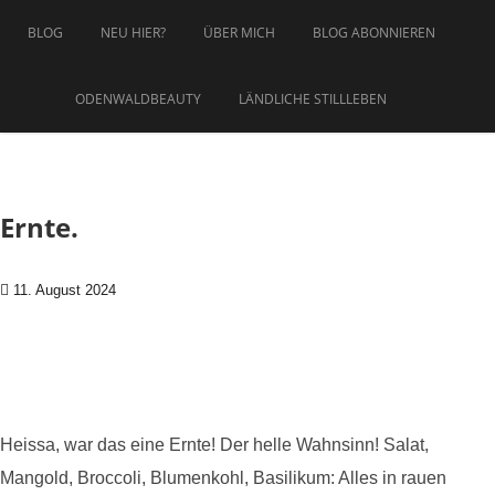
Zum Inhalt springen
BLOG
NEU HIER?
ÜBER MICH
BLOG ABONNIEREN
ODENWALDBEAUTY
LÄNDLICHE STILLLEBEN
Ernte.
11. August 2024
Heissa, war das eine Ernte! Der helle Wahnsinn! Salat,
Mangold, Broccoli, Blumenkohl, Basilikum: Alles in rauen