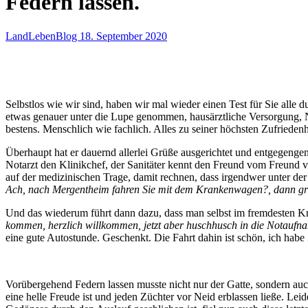
Federn lassen.
LandLebenBlog
18. September 2020
Selbstlos wie wir sind, haben wir mal wieder einen Test für Sie alle d
etwas genauer unter die Lupe genommen, hausärztliche Versorgung, No
bestens. Menschlich wie fachlich. Alles zu seiner höchsten Zufriedenhe
Überhaupt hat er dauernd allerlei Grüße ausgerichtet und entgegenge
Notarzt den Klinikchef, der Sanitäter kennt den Freund vom Freund
auf der medizinischen Trage, damit rechnen, dass irgendwer unter d
Ach, nach Mergentheim fahren Sie mit dem Krankenwagen?, dann gr
Und das wiederum führt dann dazu, dass man selbst im fremdesten K
kommen, herzlich willkommen, jetzt aber huschhusch in die Notaufn
eine gute Autostunde. Geschenkt. Die Fahrt dahin ist schön, ich habe 
Vorübergehend Federn lassen musste nicht nur der Gatte, sondern au
eine helle Freude ist und jeden Züchter vor Neid erblassen ließe. Leide