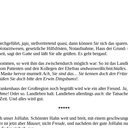
urchgeführt,
jaja,
stellvertretend quasi, dann können
Sie
sich das sparen
tarztwesen, gesetzliche Hilfsfristen, Notaufnahme, Haus der Grund- un
it, sagt der Gatte und läßt Sie alle grüßen. Es geht bergauf.
nommen, so weit ihm das zwischendurch möglich war: So ist das Landleb
 vom Patienten und den Kollegen der Ehefrau
undwasweißichnichtalles.
er Maske hervor murmelt
Ach, Sie sind das… Sie kennen doch den Fritze 
üßen Sie doch bitte den Erwin Dingsbums!
.
rankenhaus der Großregion noch begrüßt wird wie ein alter Freund.
Ja,
ahme!
Oder so. Landleben halt. Landleben allerdings
auch
: die Tatsach
Zeit. Und alles wird gut.
*****
ch unser JoHahn. Schönster Hahn weit und breit, mit einem geschwung
r ist jetzt aber
Mauser,
nicht
Freude
, und nachdem der gute JoHahn nun