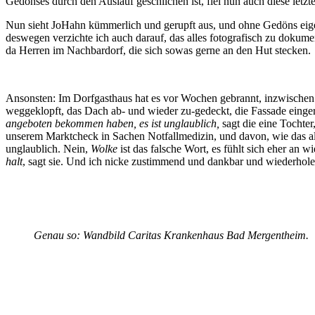
Gedönses durch den Auslauf geschlichen ist, fiel nun auch diese letzt
Nun sieht JoHahn kümmerlich und gerupft aus, und ohne Gedöns eigen
deswegen verzichte ich auch darauf, das alles fotografisch zu dokume
da Herren im Nachbardorf, die sich sowas gerne an den Hut stecken.
Ansonsten: Im Dorfgasthaus hat es vor Wochen gebrannt, inzwischen
weggeklopft, das Dach ab- und wieder zu-gedeckt, die Fassade eingerüs
angeboten bekommen haben, es ist unglaublich,
sagt die eine Tochter
unserem Marktcheck in Sachen Notfallmedizin, und davon, wie das all
unglaublich. Nein,
Wolke
ist das falsche Wort, es fühlt sich eher an w
halt
, sagt sie. Und ich nicke zustimmend und dankbar und wiederhole
Genau so: Wandbild Caritas Krankenhaus Bad Mergentheim.