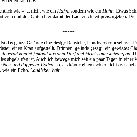
e Feder einfach
aus
.
tlich wie – ja, nicht wie ein
Hahn
, sondern wie ein
Huhn.
Etwas Schl
ntieren und den Guten hier damit der Lächerlichkeit preiszugeben. Die 
*****
 ist das ganze Gelände eine riesige Baustelle, Handwerker beseitige
tet, einen Kran aufgestellt. Drinnen, gelinde gesagt, ein gewisses Cha
,
dauernd kommt jemand aus dem Dorf und bietet Unterstützung an.
Un
es abgelaufen ist. Auch ich bewege mich seit ein paar Tagen in einer W
ie
Netz und doppelter Boden
, so, als könne einem schier nichts gesche
, wie ein Echo,
Landleben halt
.