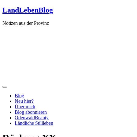
Zum
LandLebenBlog
Inhalt
springen
Notizen aus der Provinz
Blog
Neu hier?
Über mich
Blog abonnieren
OdenwaldBeauty
Ländliche Stillleben