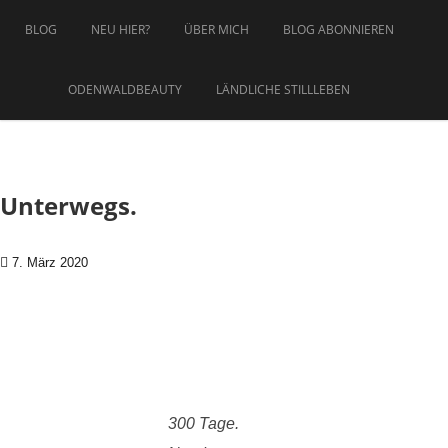
Zum Inhalt springen
BLOG
NEU HIER?
ÜBER MICH
BLOG ABONNIEREN
ODENWALDBEAUTY
LÄNDLICHE STILLLEBEN
Unterwegs.
7. März 2020
300 Tage.