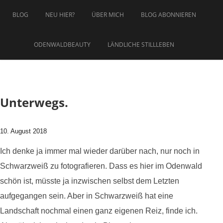
Zum Inhalt springen
BLOG
NEU HIER?
ÜBER MICH
BLOG ABONNIEREN
ODENWALDBEAUTY
LÄNDLICHE STILLLEBEN
Unterwegs.
10. August 2018
Ich denke ja immer mal wieder darüber nach, nur noch in
Schwarzweiß zu fotografieren. Dass es hier im Odenwald
schön ist, müsste ja inzwischen selbst dem Letzten
aufgegangen sein. Aber in Schwarzweiß hat eine
Landschaft nochmal einen ganz eigenen Reiz, finde ich.