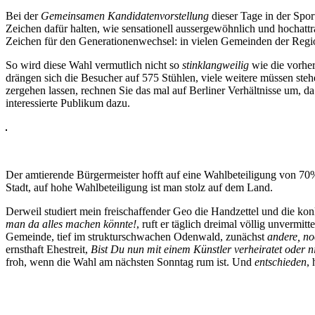
Bei der
Gemeinsamen Kandidatenvorstellung
dieser Tage in der Spor
Zeichen dafür halten, wie sensationell aussergewöhnlich und hochattra
Zeichen für den Generationenwechsel: in vielen Gemeinden der Regio
So wird diese Wahl vermutlich nicht so
stinklangweilig
wie die vorher
drängen sich die Besucher auf 575 Stühlen, viele weitere müssen st
zergehen lassen, rechnen Sie das mal auf Berliner Verhältnisse um, d
interessierte Publikum dazu.
Der amtierende Bürgermeister hofft auf eine Wahlbeteiligung von 7
Stadt, auf hohe Wahlbeteiligung ist man stolz auf dem Land.
Derweil studiert mein freischaffender Geo die Handzettel und die ko
man da alles machen könnte!
, ruft er täglich dreimal völlig unvermit
Gemeinde, tief im strukturschwachen Odenwald, zunächst
andere, n
ernsthaft Ehestreit,
Bist Du nun mit einem Künstler verheiratet oder n
froh, wenn die Wahl am nächsten Sonntag rum ist. Und
entschieden
, 