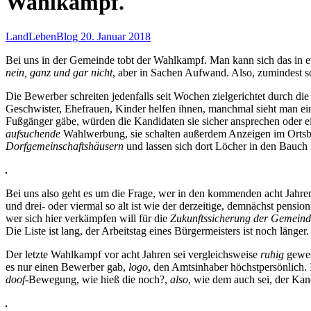
Wahlkampf.
LandLebenBlog
20. Januar 2018
Bei uns in der Gemeinde tobt der Wahlkampf. Man kann sich das in e
nein, ganz und gar nicht
, aber in Sachen Aufwand. Also, zumindest s
Die Bewerber schreiten jedenfalls seit Wochen zielgerichtet durch di
Geschwister, Ehefrauen, Kinder helfen ihnen, manchmal sieht man e
Fußgänger gäbe, würden die Kandidaten sie sicher ansprechen oder e
aufsuchende
Wahlwerbung, sie schalten außerdem Anzeigen im Ortsblä
Dorfgemeinschaftshäusern
und lassen sich dort Löcher in den Bauch 
Bei uns also geht es um die Frage, wer in den kommenden acht Jahren 
und drei- oder viermal so alt ist wie der derzeitige, demnächst pens
wer sich hier verkämpfen will für die
Zukunftssicherung der Gemeind
Die Liste ist lang, der Arbeitstag eines Bürgermeisters ist noch länge
Der letzte Wahlkampf vor acht Jahren sei vergleichsweise
ruhig
gewes
es nur einen Bewerber gab,
logo
, den Amtsinhaber höchstpersönlich. 
doof-
Bewegung, wie hieß die noch?,
also
, wie dem auch sei, der Ka