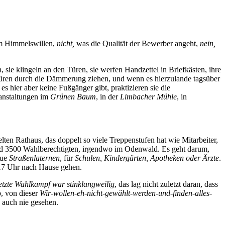
 Himmelswillen,
nicht,
was die Qualität der Bewerber angeht,
nein,
sie klingeln an den Türen, sie werfen Handzettel in Briefkästen, ihre
hüren durch die Dämmerung ziehen, und wenn es hierzulande tagsüber
 hier aber keine Fußgänger gibt, praktizieren sie die
ranstaltungen im
Grünen Baum
, in der
Limbacher Mühle
, in
ten Rathaus, das doppelt so viele Treppenstufen hat wie Mitarbeiter,
d rund 3500 Wahlberechtigten, irgendwo im Odenwald. Es geht darum,
eue
Straßenlaternen
, für
Schulen, Kindergärten, Apotheken oder Ärzte
.
um 17 Uhr nach Hause gehen.
etzte Wahlkampf war stinklangweilig
, das lag nicht zuletzt daran, dass
b, von dieser
Wir-wollen-eh-nicht-gewählt-werden-und-finden-alles-
 auch nie gesehen.