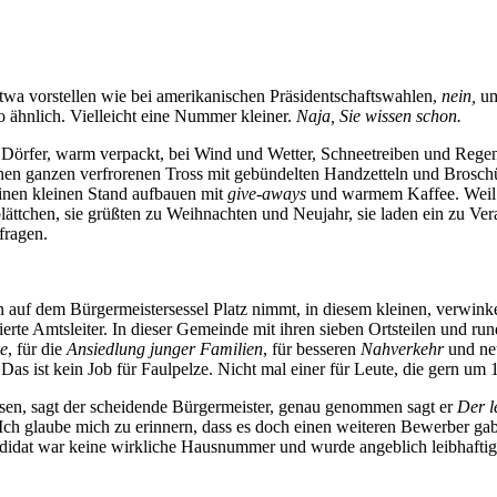
twa vorstellen wie bei amerikanischen Präsidentschaftswahlen,
nein,
um
o ähnlich. Vielleicht eine Nummer kleiner.
Naja, Sie wissen schon.
e Dörfer, warm verpackt, bei Wind und Wetter, Schneetreiben und Regen, 
inen ganzen verfrorenen Tross mit gebündelten Handzetteln und Brosc
inen kleinen Stand aufbauen mit
give-aways
und warmem Kaffee. Weil es
ttchen, sie grüßten zu Weihnachten und Neujahr, sie laden ein zu Ve
fragen.
auf dem Bürgermeistersessel Platz nimmt, in diesem kleinen, verwinkel
ionierte Amtsleiter. In dieser Gemeinde mit ihren sieben Ortsteilen un
e
, für die
Ansiedlung junger Familien
, für besseren
Nahverkehr
und n
r. Das ist kein Job für Faulpelze. Nicht mal einer für Leute, die gern 
en, sagt der scheidende Bürgermeister, genau genommen sagt er
Der l
Ich glaube mich zu erinnern, dass es doch einen weiteren Bewerber ga
ndidat war keine wirkliche Hausnummer und wurde angeblich leibhaftig