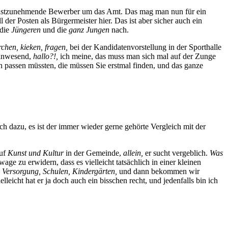
stzunehmende Bewerber um das Amt. Das mag man nun für ein
der Posten als Bürgermeister hier. Das ist aber sicher auch ein
 die
Jüngeren
und die
ganz Jungen
nach.
rchen, kieken, fragen,
bei der Kandidatenvorstellung in der Sporthalle
 anwesend,
hallo?!,
ich meine, das muss man sich mal auf der Zunge
en passen müssten, die müssen Sie erstmal finden, und das ganze
och dazu, es ist der immer wieder gerne gehörte Vergleich mit der
auf
Kunst und Kultur
in der Gemeinde,
allein,
er sucht vergeblich.
Was
wage zu erwidern, dass es vielleicht tatsächlich in einer kleinen
 Versorgung, Schulen, Kindergärten,
und dann bekommen wir
lleicht hat er ja doch auch ein bisschen recht, und jedenfalls bin ich