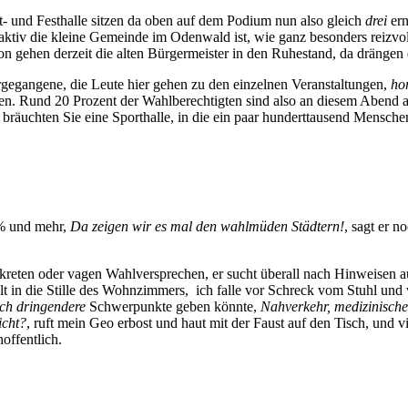
t- und Festhalle sitzen da oben auf dem Podium nun also gleich
drei
ern
ktiv die kleine Gemeinde im Odenwald ist, wie ganz besonders reizvoll 
n gehen derzeit die alten Bürgermeister in den Ruhestand, da drängen
gegangene, die Leute hier gehen zu den einzelnen Veranstaltungen,
ho
ehen. Rund 20 Prozent der Wahlberechtigten sind also an diesem Abend
a bräuchten Sie eine Sporthalle, in die ein paar hunderttausend Mensch
0% und mehr,
Da zeigen wir es mal den wahlmüden Städtern!
, sagt er n
nkreten oder vagen Wahlversprechen, er sucht überall nach Hinweisen 
telt in die Stille des Wohnzimmers, ich falle vor Schreck vom Stuhl und 
och dringendere
Schwerpunkte geben könnte,
Nahverkehr, medizinische
icht?
, ruft mein Geo erbost und haut mit der Faust auf den Tisch, und vie
hoffentlich.