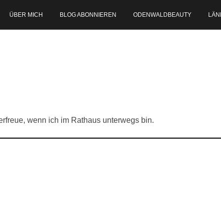
ÜBER MICH
BLOG ABONNIEREN
ODENWALDBEAUTY
LÄN
erfreue, wenn ich im Rathaus unterwegs bin.