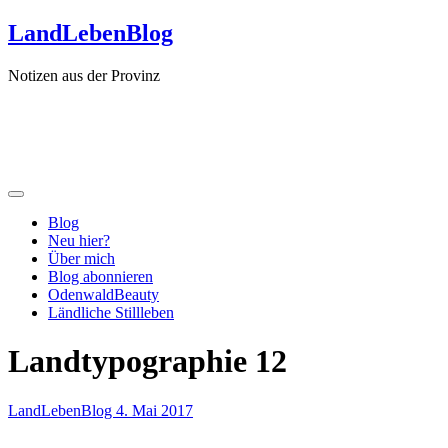
Zum
LandLebenBlog
Inhalt
springen
Notizen aus der Provinz
Blog
Neu hier?
Über mich
Blog abonnieren
OdenwaldBeauty
Ländliche Stillleben
Landtypographie 12
LandLebenBlog
4. Mai 2017