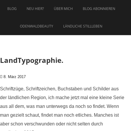
Zum Inhalt springen
BLOG
NEU HIER?
ÜBER MICH
BLOG ABONNIEREN
ODENWALDBEAUTY
LÄNDLICHE STILLLEBEN
LandTypographie.
8. März 2017
Schriftzüge, Schriftzeichen, Buchstaben und Schilder aus
der ländlichen Region, ich mache jetzt mal eine kleine Serie
aus all dem, was man unterwegs da noch so findet. Wenn
man gezielt schaut, findet man noch etliches. Manches ist
aber schon verschwunden oder nicht selten durch