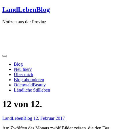
Zum
LandLebenBlog
Inhalt
springen
Notizen aus der Provinz
Blog
Neu hier?
Über mich
Blog abonnieren
OdenwaldBeauty
Ländliche Stillleben
12 von 12.
LandLebenBlog
12. Februar 2017
Am Zwölften des Monats zwölf Bilder zeigen, die den Tag