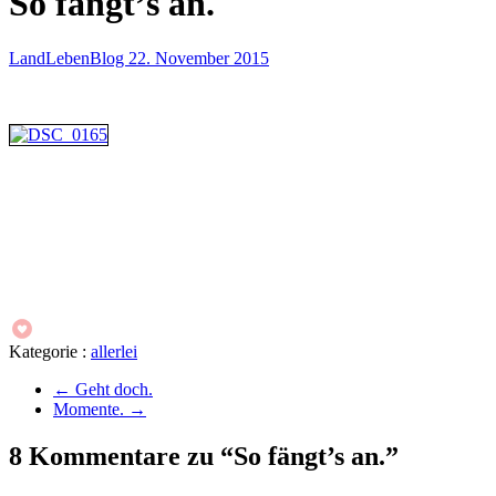
So fängt’s an.
LandLebenBlog
22. November 2015
Kategorie :
allerlei
←
Geht doch.
Momente.
→
8 Kommentare zu “So fängt’s an.”