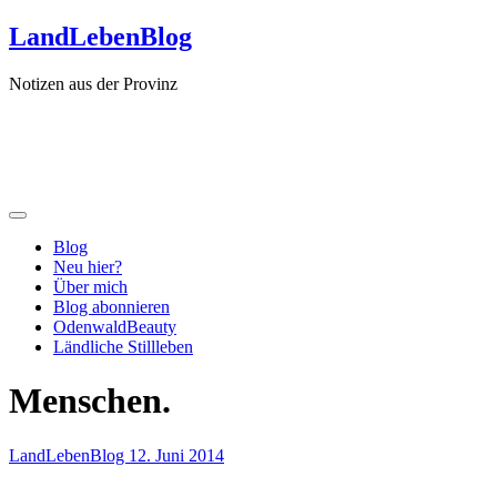
Zum
LandLebenBlog
Inhalt
springen
Notizen aus der Provinz
Blog
Neu hier?
Über mich
Blog abonnieren
OdenwaldBeauty
Ländliche Stillleben
Menschen.
LandLebenBlog
12. Juni 2014