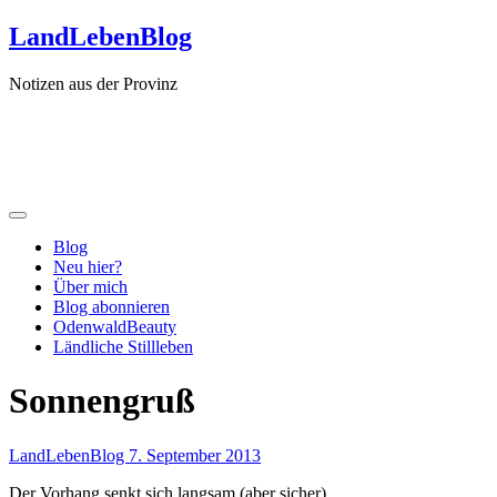
Zum
LandLebenBlog
Inhalt
springen
Notizen aus der Provinz
Blog
Neu hier?
Über mich
Blog abonnieren
OdenwaldBeauty
Ländliche Stillleben
Sonnengruß
LandLebenBlog
7. September 2013
Der Vorhang senkt sich langsam (aber sicher).