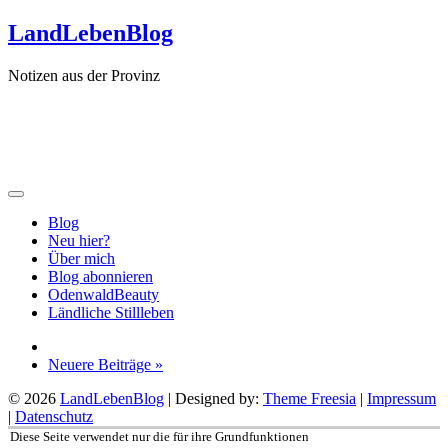
Zum
LandLebenBlog
Inhalt
springen
Notizen aus der Provinz
Blog
Neu hier?
Über mich
Blog abonnieren
OdenwaldBeauty
Ländliche Stillleben
Neuere Beiträge »
© 2026
LandLebenBlog
| Designed by:
Theme Freesia
|
Impressum
|
Datenschutz
Nach
Diese Seite verwendet nur die für ihre Grundfunktionen