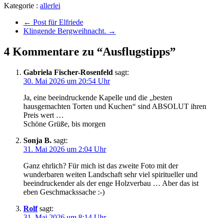
Kategorie :
allerlei
←
Post für Elfriede
Klingende Bergweihnacht.
→
4 Kommentare zu “Ausflugstipps”
Gabriela Fischer-Rosenfeld
sagt:
30. Mai 2026 um 20:54 Uhr
Ja, eine beeindruckende Kapelle und die „besten
hausgemachten Torten und Kuchen“ sind ABSOLUT ihren
Preis wert …
Schöne Grüße, bis morgen
Sonja B.
sagt:
31. Mai 2026 um 2:04 Uhr
Ganz ehrlich? Für mich ist das zweite Foto mit der
wunderbaren weiten Landschaft sehr viel spiritueller und
beeindruckender als der enge Holzverbau … Aber das ist
eben Geschmackssache :-)
Rolf
sagt:
31. Mai 2026 um 8:14 Uhr