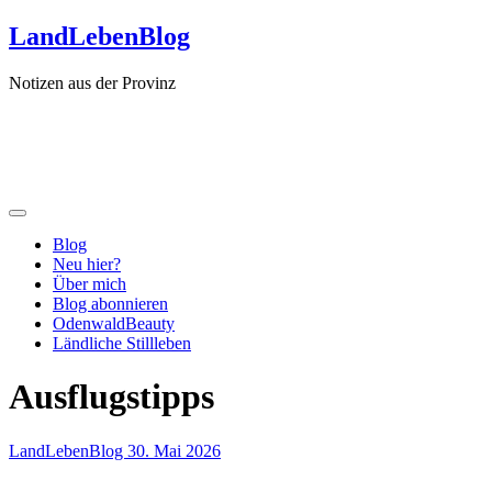
Zum
LandLebenBlog
Inhalt
springen
Notizen aus der Provinz
Blog
Neu hier?
Über mich
Blog abonnieren
OdenwaldBeauty
Ländliche Stillleben
Ausflugstipps
LandLebenBlog
30. Mai 2026