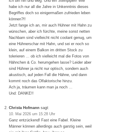
ich bin hin und weg. Und ein Steinpiperl! Wie
habe ich nur all die Jahre in Unkenntnis dieses
Begriffes doch so einigermaßen zufrieden leben
können?!!
Jetzt fange ich an, mir auch Hühner mit Hahn zu
wünschen, aber ich fürchte, meine sonst netten
Nachbarn sind vielleicht nicht coolant genug, um
eine Hühnerschar mit Hahn, und sei er noch so
klein, auf einem Balkon im dritten Stock zu
tolerieren … ob ich vielleicht mal die Fotos von
Hähnchen & Co. herumgehen lasse? Leider aber
sind Hühner ja nicht nur optisch, sondern auch
akustisch, auf jeden Fall die Hähne, und dann
kommt noch das Olfaktorische hinzu.
Ach ja, träumen kann man ja noch …
Und: DANKE!!
Christa Hofmann
sagt:
10. Mai 2026 um 15:28 Uhr
Ganz entzückend! Fast eine Fabel. Kleine
Männer können allerdings auch garstig sein, weil