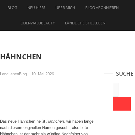
Zum
BLOG
NEU HIER?
ÜBER MICH
BLOG ABONNIEREN
Inhalt
springen
ODENWALDBEAUTY
LÄNDLICHE STILLLEBEN
HÄHNCHEN
SUCHE
LandLebenBlog
10. Mai 2026
Suche:
Das neue Hähnchen heißt
Hähnchen,
wir haben lange
nach diesem originellen Namen gesucht, also bitte.
Hähnchen ist der mehr als würdige Nachfolger von