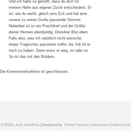
Und ich hatte so gehofft, dass du dich für
meinen Hahn aus eigener Zucht entscheidest. Er
ist, wie du weißt, gleich ums Eck und hat eine
sonore zu seiner Große passende Stimme.
Nebenbei ist es ein Prachtkerl und der Größe
deiner Hennen ebenbürdig. Dresdner Blut eben.
Falls also, was ich natürlich nicht wünsche,
etwas Tragisches passieren sollte, bis Juli ist er
noch zu haben. Dann muss er weg, so oder so.
So ist das mit den Brüdern.
Die Kommentarfunktion ist geschlossen.
N
a
c
b
e
h o
n
© 2026
LandLebenBlog
| Designed by:
Theme Freesia
|
Impressum
|
Datenschutz