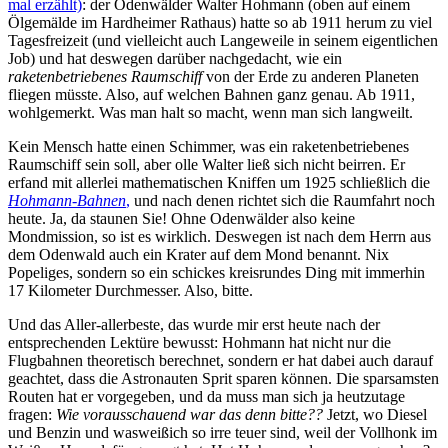
mal erzählt)
: der Odenwälder Walter Hohmann (oben auf einem
Ölgemälde im Hardheimer Rathaus) hatte so ab 1911 herum zu viel
Tagesfreizeit (und vielleicht auch Langeweile in seinem eigentlichen
Job) und hat deswegen darüber nachgedacht, wie ein
raketenbetriebenes Raumschiff
von der Erde zu anderen Planeten
fliegen müsste. Also, auf welchen Bahnen ganz genau. Ab 1911,
wohlgemerkt. Was man halt so macht, wenn man sich langweilt.
Kein Mensch hatte einen Schimmer, was ein raketenbetriebenes
Raumschiff sein soll, aber olle Walter ließ sich nicht beirren. Er
erfand mit allerlei mathematischen Kniffen um 1925 schließlich die
Hohmann-Bahnen
,
und nach denen richtet sich die Raumfahrt noch
heute. Ja, da staunen Sie! Ohne Odenwälder also keine
Mondmission, so ist es wirklich. Deswegen ist nach dem Herrn aus
dem Odenwald auch ein Krater auf dem Mond benannt. Nix
Popeliges, sondern so ein schickes kreisrundes Ding mit immerhin
17 Kilometer Durchmesser. Also, bitte.
Und das Aller-allerbeste, das wurde mir erst heute nach der
entsprechenden Lektüre bewusst: Hohmann hat nicht nur die
Flugbahnen theoretisch berechnet, sondern er hat dabei auch darauf
geachtet, dass die Astronauten Sprit sparen können. Die sparsamsten
Routen hat er vorgegeben, und da muss man sich ja heutzutage
fragen:
Wie vorausschauend war das denn bitte??
Jetzt, wo Diesel
und Benzin und wasweißich so irre teuer sind, weil der Vollhonk im