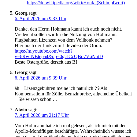
https://de.wikipedia.org/wiki/Honk_(Schimpfwort)
Georg
sagt:
6. April 2026 um 9:33 Uhr
Danke, den Herrn Hohmann kannt ich auch noch nicht.
Vielleicht sollten wir für die Nutzung von Hohmann-
Flugbahnen Lizenzen von dem Vollhonk nehmen?
Hier noch der Link zum Lifevideo der Orion:
https://m.youtube.com/watch?
v=6RwfNBtepa4&pp=0gcJCcQBo7VqN5tD
Beste Ostergrüße, derzeit aus BI
Georg
sagt:
6. April 2026 um 9:39 Uhr
äh – Lizenzgebühren meine ich natürlich 🙄 Als
Kompensatiom für Zölle, Bemzinpreise, allgemeine Übelkeit
– Sie wissen schon …
Alwin
sagt:
7. April 2026 um 21:17 Uhr
Vom Hohmann hatte ich mal gelesen, als ich mich mit den
Apollo-Mondflügen beschäftigte. Wahrscheinlich wusste ich
auch das mit den Flugbahnen, hatte es zwischenzeitlich aber