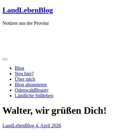
Zum
LandLebenBlog
Inhalt
springen
Notizen aus der Provinz
Blog
Neu hier?
Über mich
Blog abonnieren
OdenwaldBeauty
Ländliche Stillleben
Walter, wir grüßen Dich!
LandLebenBlog
4. April 2026