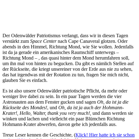
Der Odenwälder Patriotismus verlangt, dass wir in diesen Tagen
verstärkt zum
Space Center
nach Cape Canaveral glotzen. Oder
abends in den Himmel, Richtung Mond, wie Sie wollen. Jedenfalls
ist da ja gerade ein amerikanisches Raumschiff unterwegs –
Richtung Mond – , das quasi hinter dem Mond herumfahren soll,
um ihn mal von hinten zu begucken. Da gibt es nämlich Stellen auf
der Rückseite, die kriegt unsereiner von der Erde aus nie zu sehen,
das hat irgendwas mit der Rotation zu tun, fragen Sie mich nicht,
glauben Sie es einfach.
Es ist also unsere Odenwälder patriotische Pflicht, da mehr oder
weniger live dabei zu sein. In ein paar Tagen werden die vier
Astronauten aus dem Fenster gucken und sagen
Oh, da ist ja die
Rückseite des Mondes!
, und
Oh, da ist ja auch der Hohmann-
Krater!, Hello, Walter, thank you very much!,
und dann werden sie
winken und lachen und vielleicht ein paar Blümchen Richtung
Hohmann-Krater abwerfen, davon gehe ich jedenfalls aus.
Treue Leser kennen die Geschichte, (
Klick! Hier hatte ich sie schon