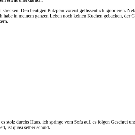
llem etwas unerklärlich.
sich strecken. Den heutigen Putzplan vorerst geflissentlich ignorieren. 
h habe in meinem ganzen Leben noch keinen Kuchen gebacken, der Gatte 
kern.
es stolz durchs Haus, ich springe vom Sofa auf, es folgen Geschrei und
t, ist quasi selber schuld.