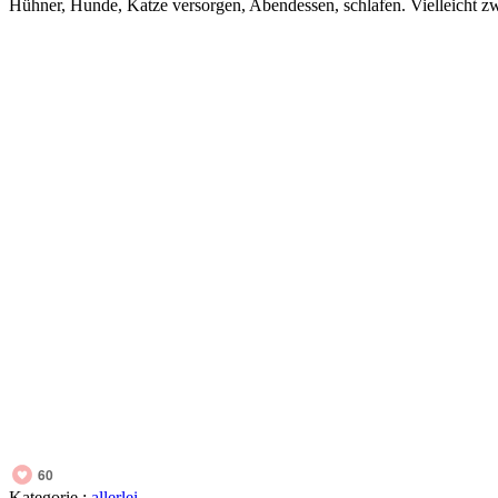
Hühner, Hunde, Katze versorgen, Abendessen, schlafen. Vielleicht z
60
Kategorie :
allerlei