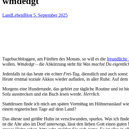
wmdedgt
LandLebenBlog
5. September 2025
Tagebuchbloggen, am Fünften des Monats, so will es die
freundliche
wollen.
Wmdedgt
– die Abkürzung steht für
Was machst Du eigentlic
Jedenfalls ist das heute ein echter
Frei-Tag
, dienstlich und auch sonst
Heute erstmal soziale Akkus wieder aufladen, in aller Ruhe. Auf dem 
Morgens eine Hunderunde, das gehört zur tägliche Routine und ist hi
Sofa ausstrecken und ein Buch lesen werde.
Herrlich.
Stattdessen finde ich mich am späten Vormittag im Hühnerauslauf wi
einem regnerischen Tage auf dem Land?
Das älteste und größte Huhn ist verschwunden, spurlos. Was ich fin
ist die Alte also im Dorf unterwegs, lässt den lieben Gott einen gut