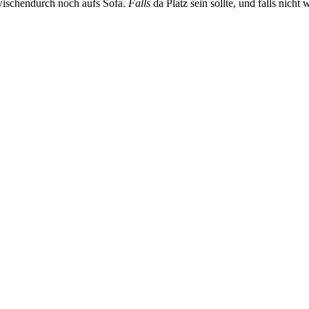
wischendurch noch aufs Sofa.
Falls
da Platz sein sollte, und falls nic