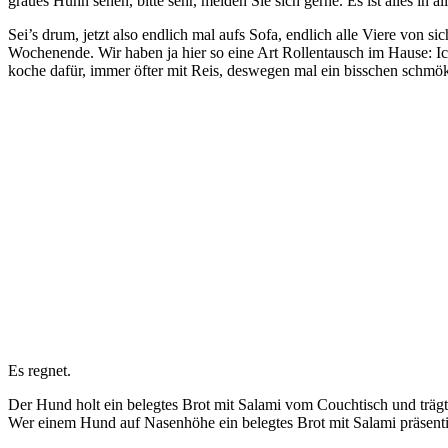
graues Huhn sehen, bitte sehr, melden Sie sich gerne. Es ist alles in a
Sei’s drum, jetzt also endlich mal aufs Sofa, endlich alle Viere von 
Wochenende. Wir haben ja hier so eine Art Rollentausch im Hause: Ic
koche dafür, immer öfter mit Reis, deswegen mal ein bisschen schmö
Es regnet.
Der Hund holt ein belegtes Brot mit Salami vom Couchtisch und trägt 
Wer einem Hund auf Nasenhöhe ein belegtes Brot mit Salami präsentier