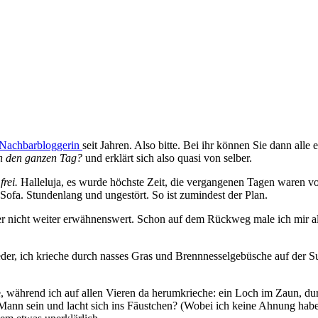
 Nachbarbloggerin
seit Jahren. Also bitte. Bei ihr können Sie dann all
h den ganzen Tag?
und erklärt sich also quasi von selber.
:
frei.
Halleluja, es wurde höchste Zeit, die vergangenen Tagen waren vol
Sofa. Stundenlang und ungestört. So ist zumindest der Plan.
er nicht weiter erwähnenswert. Schon auf dem Rückweg male ich mir al
eder, ich krieche durch nasses Gras und Brennnesselgebüsche auf der
de, während ich auf allen Vieren da herumkrieche: ein Loch im Zaun, 
en Mann sein und lacht sich ins Fäustchen? (Wobei ich keine Ahnung habe