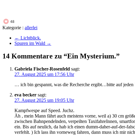
48
Kategorie :
allerlei
←
Lichtblick.
Spuren im Wald
→
14 Kommentare zu “Ein Mysterium.”
Gabriela Fischer-Rosenfeld
sagt:
27. August 2025 um 17:56 Uhr
… ich bin gespannt, was die Recherche ergibt…bitte auf jeden F
eva becker
sagt:
27. August 2025 um 19:05 Uhr
Kampfwespe auf Speed. Juchz.
Äh , mein Mann fährt auch meistens vorne, weil a) 30 cm größ
zwischen Bahnpendelnden, verpeilten TaxifahreInnen, smartfong
ein. Bis auf neulich, da hab ich einen dumm-daher-auf-der-fal
verfehlt. ) Ich lass ihn vorneweg fahren, dann muss ich mir ni