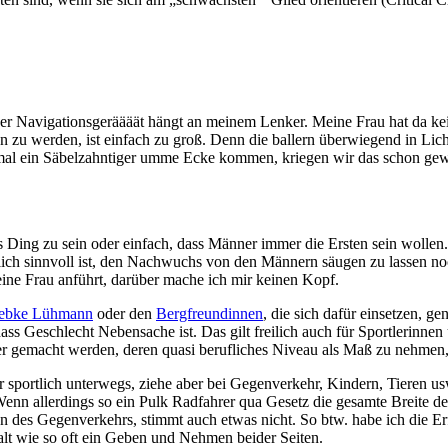
r Navigationsgeräääät hängt an meinem Lenker. Meine Frau hat da kei
zu werden, ist einfach zu groß. Denn die ballern überwiegend in Lic
 mal ein Säbelzahntiger umme Ecke kommen, kriegen wir das schon gew
s Ding zu sein oder einfach, dass Männer immer die Ersten sein wollen.
ch sinnvoll ist, den Nachwuchs von den Männern säugen zu lassen noc
eine Frau anführt, darüber mache ich mir keinen Kopf.
ebke Lühmann
oder den
Bergfreundinnen
, die sich dafür einsetzen, g
ss Geschlecht Nebensache ist. Das gilt freilich auch für Sportlerinnen
ehler gemacht werden, deren quasi berufliches Niveau als Maß zu nehm
er sportlich unterwegs, ziehe aber bei Gegenverkehr, Kindern, Tieren us
enn allerdings so ein Pulk Radfahrer qua Gesetz die gesamte Breite d
s Gegenverkehrs, stimmt auch etwas nicht. So btw. habe ich die Erfa
alt wie so oft ein Geben und Nehmen beider Seiten.