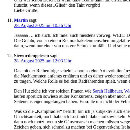
flutscht, wenn dieses „Glied“ den Takt vorgibt!
Liebe Grüße!
Martin
sagt:
28. August 2025 um 10:26 Uhr
Jaaaaaa … ich auch. Ich radel auch meistens vorweg. WEIL: De
Die Gefahr, von so einem Rennradraketenmenschen umgefahren 
dann, wenn nur einer von uns vor Schreck umfällt. Und sollte
Siewurdengelesen
sagt:
28. August 2025 um 12:03 Uhr
Das mit der Reihenfolge scheint schon so eine Art evolutionäre
die Nachkommen anfangs ernähren und es daher weder sonderli
zu tragen. Welche Rolle es bei den Radfahrenden spielt, wenn 
Den Hut ziehe ich vor solchen Frauen wie
Sarah Hallbauer
,
Wi
laufen sportlich sowieso außer Konkurrenz, zeigen aber auch, da
Seiteneinsteiger angefangen haben. Es sollte nur nicht der F
Was so die „Kampfradler“ betrifft, bin ich ja subjektiv auch eh
Unachtsamkeit, noch habe ich Lust mich dabei aufzuwickeln. W
dann noch motzt, wenn sie Gänsemarsch machen müssen wegen de
Zeichen geben, sich schmal zu machen bei Gegenverkehr. Ist h