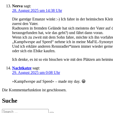
Neeva
sagt:
28. August 2025 um 14:38 Uhr
Die garstige Emanze winkt :-) Ich fahre in der heimischen Klei
zuerst den Vater.
Radtouren in fremden Gelände hat sich meistens der Vater auf 
herausgefunden hat, wie das geht?) und fährt dann voran.
Wenn ich zu zweit mit dem Sohn fahre, möchte ich ihn vorfahren l
„Kampfwespe auf Speed“ nehme ich in meine MaFiL-Synonymlist
Und ich erkläre anderen Rennradler*innen immer wieder gerne,
oder sich ein Ebike kaufen.
Ich denke, es ist so ein bisschen wie mit den Plätzen am heimis
Nachtkatze
sagt:
29. August 2025 um 0:08 Uhr
»Kampfwespe auf Speed« – made my day. 😁
Die Kommentarfunktion ist geschlossen.
Suche
Suche: