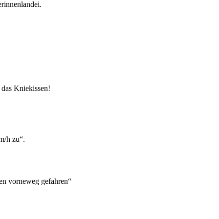
erinnenlandei.
. das Kniekissen!
m/h zu“.
ren vorneweg gefahren“