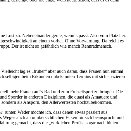
ne Lust zu. Nebeneinander gerne, wenn‘s passt. Also vom Platz her.
htgeschwindigkeit an einem vorbei. Ohne Vorwarnung. Da reicht es
uppt. Der ist nicht so gefährlich wie manch Rennradmensch.
 Vielleicht lag es „früher“ aber auch daran, dass Frauen nun einmal
h selbigen beim Erkunden unbekannten Terrains mit sich spazieren
enerell mehr Frauen auf´s Rad und zum Freizeitsport zu bringen. Die
 und Sportler in anderen Disziplinen, die quasi als Amatuere und
en, sondern als Ansporn, den Allerwertesten hochzubekommen.
w. runter. Weder möchte ich, dass denen etwas passiert aus
es Weges auch an unübersichtlichen Ecken für sich beansprucht und
hrung gemacht, dass die „wirklichen Profis“ sogar nach hinten