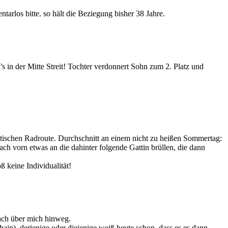
rlos bitte. so hält die Beziegung bisher 38 Jahre.
’s in der Mitte Streit! Tochter verdonnert Sohn zum 2. Platz und
ristischen Radroute. Durchschnitt an einem nicht zu heißen Sommertag:
 vorn etwas an die dahinter folgende Gattin brüllen, die dann
 keine Individualität!
fach über mich hinweg.
ain), derjenige oder diejenige weiß heute schon, dass es es dann