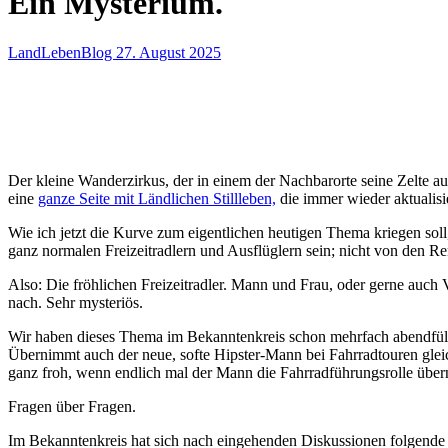
Ein Mysterium.
LandLebenBlog
27. August 2025
Der kleine Wanderzirkus, der in einem der Nachbarorte seine Zelte auf
eine
ganze Seite mit Ländlichen Stillleben,
die immer wieder aktualisie
Wie ich jetzt die Kurve zum eigentlichen heutigen Thema kriegen sol
ganz normalen Freizeitradlern und Ausflüglern sein; nicht von den 
Also: Die fröhlichen Freizeitradler. Mann und Frau, oder gerne auch 
nach. Sehr mysteriös.
Wir haben dieses Thema im Bekanntenkreis schon mehrfach abendfülle
Übernimmt auch der neue, softe Hipster-Mann bei Fahrradtouren gleich
ganz froh, wenn endlich mal der Mann die Fahrradführungsrolle überni
Fragen über Fragen.
Im Bekanntenkreis hat sich nach eingehenden Diskussionen folgende T