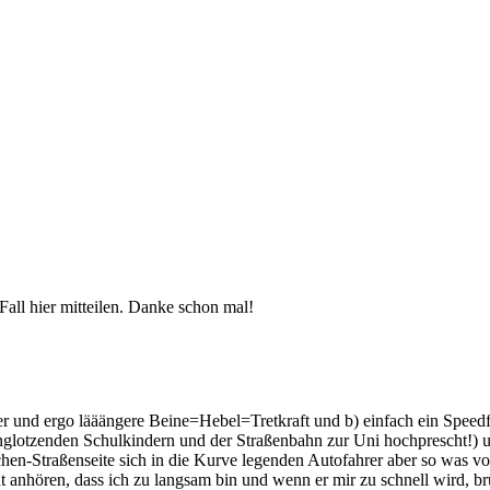
all hier mitteilen. Danke schon mal!
er und ergo lääängere Beine=Hebel=Tretkraft und b) einfach ein Speedf
lotzenden Schulkindern und der Straßenbahn zur Uni hochprescht!) und c
schen-Straßenseite sich in die Kurve legenden Autofahrer aber so was v
cht anhören, dass ich zu langsam bin und wenn er mir zu schnell wird, 