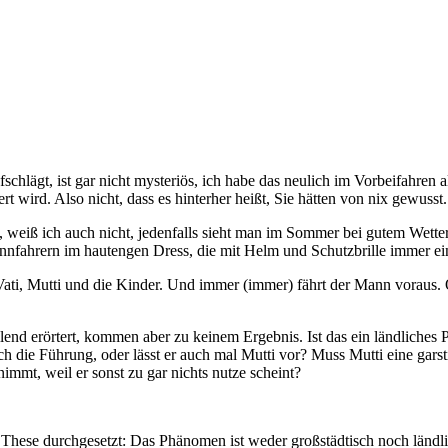
schlägt, ist gar nicht mysteriös, ich habe das neulich im Vorbeifahren 
rt wird. Also nicht, dass es hinterher heißt, Sie hätten von nix gewusst.
l, weiß ich auch nicht, jedenfalls sieht man im Sommer bei gutem Wet
Rennfahrern im hautengen Dress, die mit Helm und Schutzbrille immer e
Vati, Mutti und die Kinder. Und immer (immer) fährt der Mann voraus. 
nd erörtert, kommen aber zu keinem Ergebnis. Ist das ein ländliches
 die Führung, oder lässt er auch mal Mutti vor? Muss Mutti eine garst
mmt, weil er sonst zu gar nichts nutze scheint?
hese durchgesetzt: Das Phänomen ist weder großstädtisch noch ländlich