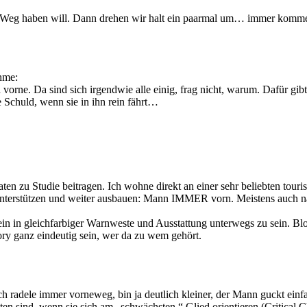
n Weg haben will. Dann drehen wir halt ein paarmal um… immer kommenta
ahme:
 vorne. Da sind sich irgendwie alle einig, frag nicht, warum. Dafür gibt
e Schuld, wenn sie in ihn rein fährt…
aten zu Studie beitragen. Ich wohne direkt an einer sehr beliebten tou
terstützen und weiter ausbauen: Mann IMMER vorn. Meistens auch nach
ein in gleichfarbiger Warnweste und Ausstattung unterwegs zu sein. Bloß
ry ganz eindeutig sein, wer da zu wem gehört.
ch radele immer vorneweg, bin ja deutlich kleiner, der Mann guckt ein
 sind, wenn sie sich am „schwächsten “ Glied orientieren (Critical Ch