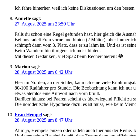
Ich fahre hinterher, weil ich keine Diskussionen um den beste
Annette
sagt:
27. August 2025 um 23:59 Uhr
Falls du schon eine Regel gefunden hast, hier gleich die Ausn
Bei uns radelt Frau vorne und hinten (2 Mütter), aber immer ich
schimpft dann vom 3. Platz, dass er zu lahm ist. Und es ist sein
Beim Wandern bin übrigens ich meist hinten.
Mit diesen Gedanken, viel Spaß beim Recherchieren! 😁
Marion
sagt:
28. August 2025 um 6:42 Uhr
Hier im Norden, an der Schlei, kann ich eine viele Erfahrungsd
80-100 Radfahrer pro Stunde. Die Beobachtung kann ich nur un
etwas atemlos eine Antwort nach vorn brüllt.
Darüber hinaus: bei Paaren scheint es überwiegend Pflicht zu s
Die norddeutsche Hypothese dazu: es ist muss, wie beim Memo
Frau Hempel
sagt:
28. August 2025 um 8:47 Uhr
Ähm ja, Hempels tanzen oder radeln auch hier aus der Reihe. I
Und wer schon Bescheid weiß, dass Teams dann am effizientesten