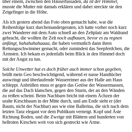
über einem, zwischen den Häuserfassaden,
da ist der Himmel,
musste die Mutter mir damals erklären und dabei streckte sie den
Zeigefinger in die Höhe.
Als ich gestern abend das Foto oben gemacht habe, war die
Reihenfolge kurz durcheinandergeraten, ich hatte vorher noch kurz
zwei Wanderer mit dem Auto schnell an den Zeltplatz am Waldrand
gebracht, die wollten ihr Zelt
noch aufbauen, bevor es zu regnen
anfängt,
hahahahahaaaa
, die haben vermutlich dann ihren
Rettungsschwimmer gemacht, oder zumindest das Seepferdchen, die
Ärmsten. Ich bekam es jedenfalls beim Blick in den Himmel doch
mit der Angst zu tun.
Solche Unwetter hat es doch früher auch immer schon gegeben,
brüllt mein Geo beschwichtigend, während er nasse Handtücher
auswringt und überlaufende Wassereimer aus der Halle am Haus
schleppt. Anbrüllen muss er gegen das Getöse der Wassermassen,
die auf das Dach klatschen, gegen den Sturm, der an den Wänden
zu reißen scheint. Beim Nachbarn bricht mit einem Ächzen der
uralte Kirschbaum in der Mitte durch, und am Ende sieht er (der
Baum, nicht der Nachbar) aus wie eine Ballerina, die sich nach dem
letzten Tanz elegant vor dem Publikum verneigt. Kopf und Äste
Richtung Boden, und die Zweige mit Blättern und hunderten von
hellroten Kirschen weit von sich gestreckt wie Arme.