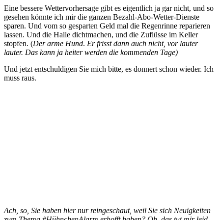
Eine bessere Wettervorhersage gibt es eigentlich ja gar nicht, und so
gesehen könnte ich mir die ganzen Bezahl-Abo-Wetter-Dienste
sparen. Und vom so gesparten Geld mal die Regenrinne reparieren
lassen. Und die Halle dichtmachen, und die Zuflüsse im Keller
stopfen. (
Der arme Hund
.
Er frisst dann auch nicht, vor lauter
lauter. Das kann ja heiter werden die kommenden Tage)
Und jetzt entschuldigen Sie mich bitte, es donnert schon wieder. Ich
muss raus.
Ach, so, Sie haben hier nur reingeschaut, weil Sie sich Neuigkeiten
zum Thema #HühnchenAlarm erhofft haben? Oh, das tut mir leid.