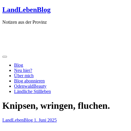
Zum
LandLebenBlog
Inhalt
springen
Notizen aus der Provinz
Blog
Neu hier?
Über mich
Blog abonnieren
OdenwaldBeauty
Ländliche Stillleben
Knipsen, wringen, fluchen.
LandLebenBlog
1. Juni 2025