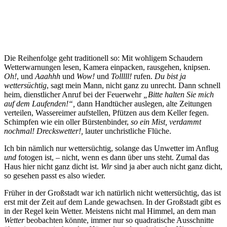
Die Reihenfolge geht traditionell so: Mit wohligem Schaudern
Wetterwarnungen lesen, Kamera einpacken, rausgehen, knipsen.
Oh!
, und
Aaahhh
und
Wow!
und
Tolllll!
rufen.
Du bist ja
wettersüchtig
, sagt mein Mann, nicht ganz zu unrecht. Dann schnell
heim, dienstlicher Anruf bei der Feuerwehr
„Bitte halten Sie mich
auf dem Laufenden!“,
dann Handtücher auslegen, alte Zeitungen
verteilen, Wassereimer aufstellen, Pfützen aus dem Keller fegen.
Schimpfen wie ein oller Bürstenbinder,
so ein Mist, verdammt
nochmal! Dreckswetter!,
lauter unchristliche Flüche.
Ich bin nämlich nur wettersüchtig, solange das Unwetter im Anflug
und
fotogen ist, – nicht, wenn es dann über uns steht. Zumal das
Haus hier nicht ganz dicht ist.
Wir
sind ja aber auch nicht ganz dicht,
so gesehen passt es also wieder.
Früher in der Großstadt war ich natürlich nicht wettersüchtig, das ist
erst mit der Zeit auf dem Lande gewachsen. In der Großstadt gibt es
in der Regel kein Wetter. Meistens nicht mal Himmel, an dem man
Wetter
beobachten könnte, immer nur so quadratische Ausschnitte