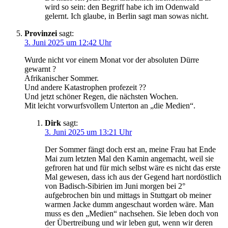
wird so sein: den Begriff habe ich im Odenwald
gelernt. Ich glaube, in Berlin sagt man sowas nicht.
Provinzei
sagt:
3. Juni 2025 um 12:42 Uhr
Wurde nicht vor einem Monat vor der absoluten Dürre
gewarnt ?
Afrikanischer Sommer.
Und andere Katastrophen profezeit ??
Und jetzt schöner Regen, die nächsten Wochen.
Mit leicht vorwurfsvollem Unterton an „die Medien“.
Dirk
sagt:
3. Juni 2025 um 13:21 Uhr
Der Sommer fängt doch erst an, meine Frau hat Ende
Mai zum letzten Mal den Kamin angemacht, weil sie
gefroren hat und für mich selbst wäre es nicht das erste
Mal gewesen, dass ich aus der Gegend hart nordöstlich
von Badisch-Sibirien im Juni morgen bei 2°
aufgebrochen bin und mittags in Stuttgart ob meiner
warmen Jacke dumm angeschaut worden wäre. Man
muss es den „Medien“ nachsehen. Sie leben doch von
der Übertreibung und wir leben gut, wenn wir deren