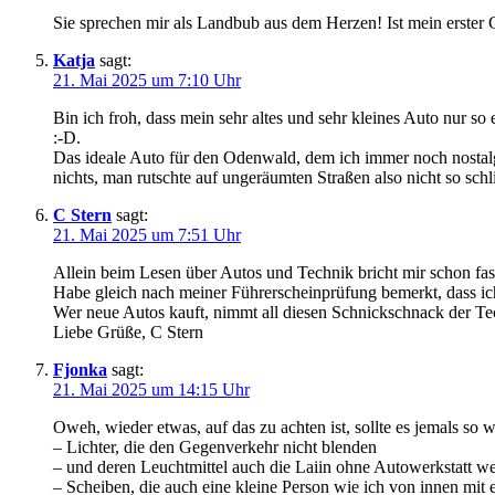
Sie sprechen mir als Landbub aus dem Herzen! Ist mein erster G
Katja
sagt:
21. Mai 2025 um 7:10 Uhr
Bin ich froh, dass mein sehr altes und sehr kleines Auto nu
:-D.
Das ideale Auto für den Odenwald, dem ich immer noch nostalgi
nichts, man rutschte auf ungeräumten Straßen also nicht so sc
C Stern
sagt:
21. Mai 2025 um 7:51 Uhr
Allein beim Lesen über Autos und Technik bricht mir schon fa
Habe gleich nach meiner Führerscheinprüfung bemerkt, dass ich
Wer neue Autos kauft, nimmt all diesen Schnickschnack der Tec
Liebe Grüße, C Stern
Fjonka
sagt:
21. Mai 2025 um 14:15 Uhr
Oweh, wieder etwas, auf das zu achten ist, sollte es jemals so
– Lichter, die den Gegenverkehr nicht blenden
– und deren Leuchtmittel auch die Laiin ohne Autowerkstatt we
– Scheiben, die auch eine kleine Person wie ich von innen mit 