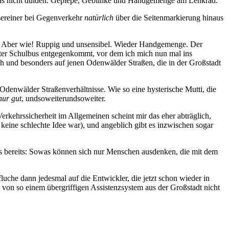
as nicht dulden. Gepiepe, Geblinke und Handgemenge am Lenkrad.
nsereiner bei Gegenverkehr
natürlich
über die Seitenmarkierung hinaus
uer. Aber wie! Ruppig und unsensibel. Wieder Handgemenge. Der
fetter Schulbus entgegenkommt, vor dem ich mich nun mal ins
uch und besonders auf jenen Odenwälder Straßen, die in der Großstadt
Odenwälder Straßenverhältnisse. Wie so eine hysterische Mutti, die
nur gut
, undsoweiterundsoweiter.
rkehrssicherheit im Allgemeinen scheint mir das eher abträglich,
keine schlechte Idee war), und angeblich gibt es inzwischen sogar
 es bereits: Sowas können sich nur Menschen ausdenken, die mit dem
fluche dann jedesmal auf die Entwickler, die jetzt schon wieder in
 von so einem übergriffigen Assistenzsystem aus der Großstadt nicht