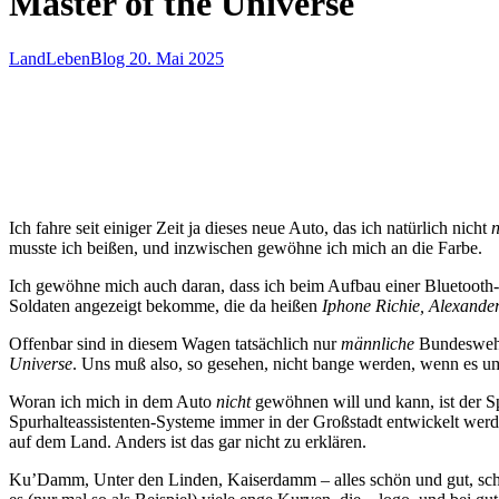
Master of the Universe
LandLebenBlog
20. Mai 2025
Ich fahre seit einiger Zeit ja dieses neue Auto, das ich natürlich nicht
musste ich beißen, und inzwischen gewöhne ich mich an die Farbe.
Ich gewöhne mich auch daran, dass ich beim Aufbau einer Bluetooth-V
Soldaten angezeigt bekomme, die da heißen
Iphone Richie, Alexande
Offenbar sind in diesem Wagen tatsächlich nur
männliche
Bundeswehra
Universe
. Uns muß also, so gesehen, nicht bange werden, wenn es um
Woran ich mich in dem Auto
nicht
gewöhnen will und kann, ist der Sp
Spurhalteassistenten-Systeme immer in der Großstadt entwickelt we
auf dem Land. Anders ist das gar nicht zu erklären.
Ku’Damm, Unter den Linden, Kaiserdamm – alles schön und gut, schnu