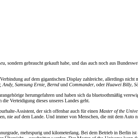
neu
, sondern gebraucht gekauft habe, und das auch noch aus Bundeswe
erbindung auf dem gigantischen Display zahlreiche, allerdings nicht 
r, Andy, Samsung Ernie, Bernd
und
Commander
, oder
Huawei Billy
,
S
ngehörige herumgefahren und haben sich da bluetoothmäßig verewigt
 die Verteidigung dieses unseres Landes geht.
urhalte-Assistent, der sich offenbar auch für einen
Master of the Unive
rden, nie auf dem Lande. Und immer von Menschen, die mit dem Auto n
rgrade, mehrspurig und kilometerlang. Bei dem Betrieb in Berlin ist 