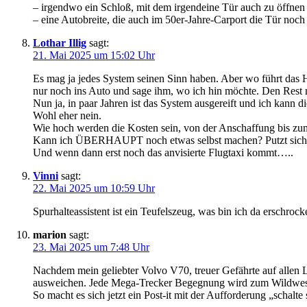
– irgendwo ein Schloß, mit dem irgendeine Tür auch zu öffnen ist
– eine Autobreite, die auch im 50er-Jahre-Carport die Tür noch
Lothar Illig
sagt:
21. Mai 2025 um 15:02 Uhr
Es mag ja jedes System seinen Sinn haben. Aber wo führt das 
nur noch ins Auto und sage ihm, wo ich hin möchte. Den Rest
Nun ja, in paar Jahren ist das System ausgereift und ich kann d
Wohl eher nein.
Wie hoch werden die Kosten sein, von der Anschaffung bis zum
Kann ich ÜBERHAUPT noch etwas selbst machen? Putzt sich 
Und wenn dann erst noch das anvisierte Flugtaxi kommt…..
Vinni
sagt:
22. Mai 2025 um 10:59 Uhr
Spurhalteassistent ist ein Teufelszeug, was bin ich da erschro
marion
sagt:
23. Mai 2025 um 7:48 Uhr
Nachdem mein geliebter Volvo V70, treuer Gefährte auf allen 
ausweichen. Jede Mega-Trecker Begegnung wird zum Wildwest 
So macht es sich jetzt ein Post-it mit der Aufforderung „schal