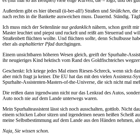
es (nur mal so als Beispiel) viele enge Kurven, die – logo, und bei gu
Außerdem gibt es hier überall (ü-ber-all!) Straßen und
Sträßchen
, die
nach rechts in die Bankette ausweichen muss. Dauernd. Ständig. Tägli
Ich muss mich der Seitenlinie nur
gedanklich
nähern, schon greift mi
Master leuchtet und piepst und ruckelt und reißt am Steuerrad und wi
Straßenbett flüchten wollte. Und flüchten
sollte
, denn Schulbusse habe
eher als
asphaltierter Pfad
durchgingen.
Einem unsichtbaren höheren Wesen gleich, greift der Spurhalte-Assist
ihr neugieriges Kind hektisch vom Rand des Goldfischteiches wegzer
Geschenkt: Ich kriege jedes Mal einen Riesen-Schreck, wenn sich das
aber mich fragt ja keiner. Die EU hat das mit den vielen Assistenz-S
Spurhalte-Assistenten-Masters-of-the-Universe, die sich nicht mal meh
Die reißen dann irgendwann nicht nur das Lenkrad des Autos, sondern
Auto noch nie auf dem Lande unterwegs waren.
Mein Spurhalteassistent lässt sich noch ausschalten, gottlob. Nicht da
einem schicken Labor sitzen und irgendeinen neuen heißen Scheiß aust
meine Selbstbestimmung auf dem Lande aus den Händen nehmen, also 
Naja, Sie wissen schon.