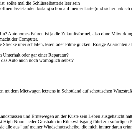
, sollte mal die Schlüsselbatterie leer sein
 öffnen läsststanden bislang schon auf meiner Liste (und sicher hab ic
Hin? Autonomes Fahren ist ja die Zukunftsformel, also ohne Mitwirkun
 macht der Computer.
ie Strecke über schlafen, lesen oder Filme gucken. Rosige Aussichten a
 Unterhalt oder gar einer Reparatur?
das Auto auch noch womöglich selbst?
cken mt dem Mietwagen letztens in Schottland auf schottischen Winzstraß
Landstrassen und Erntewegen an der Küste sein Leben ausgehaucht hat
High Noon. Jeder Grashalm im Rückwärtsgang führt zur sofortigen N
te sie alle aus“ auf meiner Windschutzscheibe, die mich immer daran er