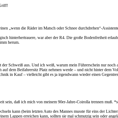
riff!
r so einen „wenn die Räder im Matsch oder Schnee durchdrehen“-Assis
sch hinterhertrauere, war aber der R4. Die große Bodenfreiheit erlau
hlimm herum.
st der Schweiß aus. Und ich weiß, warum mein Führerschein nur noch a
 auf dem Beifahrersitz Platz nehmen werde – und nicht hinter dem Vol
hnik in Kauf – vielleicht gibt es ja irgendwann wieder einen Gegentre
 weit sein, daß ich mich von meinem 90er-Jahre-Coirolla trennen muß. *
chseln kann (beim letzten Auto des Mannes musste für eins der Lichter
einem Lappen erreichen kann, sollten sie mal schmutzig sein oder ange