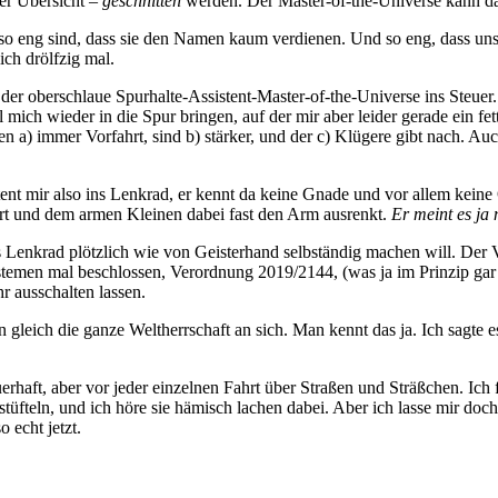
ter Übersicht –
geschnitten
werden. Der Master-of-the-Universe kann d
 so eng sind, dass sie den Namen kaum verdienen. Und so eng, dass u
ch drölfzig mal.
r der oberschlaue Spurhalte-Assistent-Master-of-the-Universe ins Ste
ll mich wieder in die Spur bringen, auf der mir aber leider gerade ein 
n a) immer Vorfahrt, sind b) stärker, und der c) Klügere gibt nach. A
ent mir also ins Lenkrad, er kennt da keine Gnade und vor allem keine 
rt und dem armen Kleinen dabei fast den Arm ausrenkt.
Er meint es ja 
 Lenkrad plötzlich wie von Geisterhand selbständig machen will. Der Ve
ystemen mal beschlossen, Verordnung 2019/2144, (was ja im Prinzip gar 
r ausschalten lassen.
 gleich die ganze Weltherrschaft an sich. Man kennt das ja. Ich sagte
uerhaft, aber vor jeder einzelnen Fahrt über Straßen und Sträßchen. Ich 
üfteln, und ich höre sie hämisch lachen dabei. Aber ich lasse mir doch
echt jetzt.