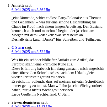
Annette
sagt:
6. Mai 2025 um 8:36 Uhr
„eine lärmende, schier endlose Party-Polonaise aus Themen
und Gedanken“ – was für eine schöne Beschreibung für
Chaos im Kopf, nach einem langen Arbeitstag. Den Zustand
kenne ich auch und manchmal beginnt der ja schon am
Morgen mit dem Gedanken: Was steht heute an….
Deshalb ganz kurz: „Danke“ fürs Schreiben und Teilhaben.
C Stern
sagt:
6. Mai 2025 um 8:52 Uhr
Was für ein schöner bildhafter Auftakt zum Artikel, das
Farbfoto strahlt eine kraftvolle Ruhe aus.
Diese Erfahrung habe ich jahrelang gemacht, mich angesichts
eines übervollen Schreibtisches nach dem Urlaub gleich
wieder urlaubsreif gefühlt zu haben.
Es reicht mir vollends, dass auf meinem privaten Schreibtisch
immer genug zu tun ist. Man will ihn ja schließlich geordnet
haben, nur ja nichts Wichtiges übersehen.
Liebe Grüße ins Nachbarland, C Stern
Siewurdengelesen
sagt:
6. Mai 2025 um 15:42 Uhr