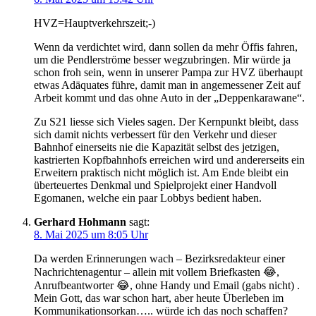
HVZ=Hauptverkehrszeit;-)
Wenn da verdichtet wird, dann sollen da mehr Öffis fahren,
um die Pendlerströme besser wegzubringen. Mir würde ja
schon froh sein, wenn in unserer Pampa zur HVZ überhaupt
etwas Adäquates führe, damit man in angemessener Zeit auf
Arbeit kommt und das ohne Auto in der „Deppenkarawane“.
Zu S21 liesse sich Vieles sagen. Der Kernpunkt bleibt, dass
sich damit nichts verbessert für den Verkehr und dieser
Bahnhof einerseits nie die Kapazität selbst des jetzigen,
kastrierten Kopfbahnhofs erreichen wird und andererseits ein
Erweitern praktisch nicht möglich ist. Am Ende bleibt ein
überteuertes Denkmal und Spielprojekt einer Handvoll
Egomanen, welche ein paar Lobbys bedient haben.
Gerhard Hohmann
sagt:
8. Mai 2025 um 8:05 Uhr
Da werden Erinnerungen wach – Bezirksredakteur einer
Nachrichtenagentur – allein mit vollem Briefkasten 😂,
Anrufbeantworter 😂, ohne Handy und Email (gabs nicht) .
Mein Gott, das war schon hart, aber heute Überleben im
Kommunikationsorkan….. würde ich das noch schaffen?