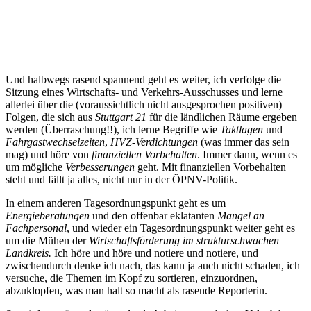
Und halbwegs rasend spannend geht es weiter, ich verfolge die
Sitzung eines Wirtschafts- und Verkehrs-Ausschusses und lerne
allerlei über die (voraussichtlich nicht ausgesprochen positiven)
Folgen, die sich aus
Stuttgart 21
für die ländlichen Räume ergeben
werden (Überraschung!!), ich lerne Begriffe wie
Taktlagen
und
Fahrgastwechselzeiten
,
HVZ-Verdichtungen
(was immer das sein
mag) und höre von
finanziellen Vorbehalten
. Immer dann, wenn es
um mögliche
Verbesserungen
geht. Mit finanziellen Vorbehalten
steht und fällt ja alles, nicht nur in der ÖPNV-Politik.
In einem anderen Tagesordnungspunkt geht es um
Energieberatungen
und den offenbar eklatanten
Mangel an
Fachpersonal
, und wieder ein Tagesordnungspunkt weiter geht es
um die Mühen der
Wirtschaftsförderung im strukturschwachen
Landkreis.
Ich höre und höre und notiere und notiere, und
zwischendurch denke ich nach, das kann ja auch nicht schaden, ich
versuche, die Themen im Kopf zu sortieren, einzuordnen,
abzuklopfen, was man halt so macht als rasende Reporterin.