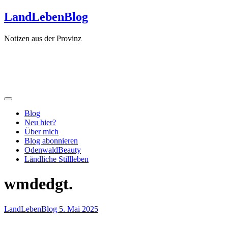
Zum
LandLebenBlog
Inhalt
springen
Notizen aus der Provinz
Blog
Neu hier?
Über mich
Blog abonnieren
OdenwaldBeauty
Ländliche Stillleben
wmdedgt.
LandLebenBlog
5. Mai 2025