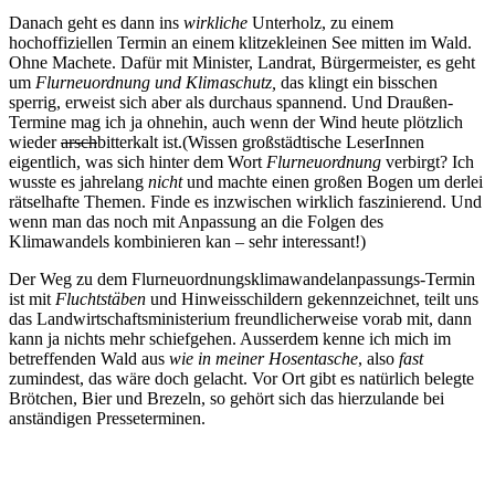
Danach geht es dann ins
wirkliche
Unterholz, zu einem
hochoffiziellen Termin an einem klitzekleinen See mitten im Wald.
Ohne Machete. Dafür mit Minister, Landrat, Bürgermeister, es geht
um
Flurneuordnung und Klimaschutz,
das klingt ein bisschen
sperrig, erweist sich aber als durchaus spannend. Und Draußen-
Termine mag ich ja ohnehin, auch wenn der Wind heute plötzlich
wieder
arsch
bitterkalt ist.(Wissen großstädtische LeserInnen
eigentlich, was sich hinter dem Wort
Flurneuordnung
verbirgt? Ich
wusste es jahrelang
nicht
und machte einen großen Bogen um derlei
rätselhafte Themen. Finde es inzwischen wirklich faszinierend. Und
wenn man das noch mit Anpassung an die Folgen des
Klimawandels kombinieren kan – sehr interessant!)
Der Weg zu dem Flurneuordnungsklimawandelanpassungs-Termin
ist mit
Fluchtstäben
und Hinweisschildern gekennzeichnet, teilt uns
das Landwirtschaftsministerium freundlicherweise vorab mit, dann
kann ja nichts mehr schiefgehen. Ausserdem kenne ich mich im
betreffenden Wald aus
wie in meiner Hosentasche
, also
fast
zumindest, das wäre doch gelacht. Vor Ort gibt es natürlich belegte
Brötchen, Bier und Brezeln, so gehört sich das hierzulande bei
anständigen Presseterminen.