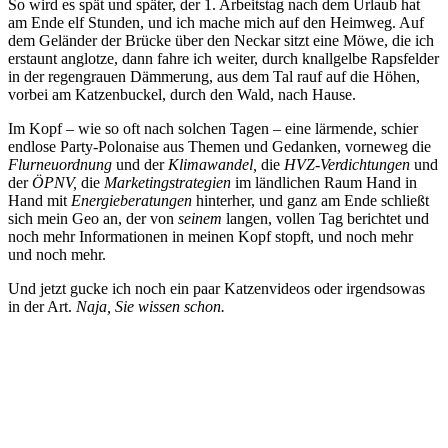
So wird es spät und später, der 1. Arbeitstag nach dem Urlaub hat
am Ende elf Stunden, und ich mache mich auf den Heimweg. Auf
dem Geländer der Brücke über den Neckar sitzt eine Möwe, die ich
erstaunt anglotze, dann fahre ich weiter, durch knallgelbe Rapsfelder
in der regengrauen Dämmerung, aus dem Tal rauf auf die Höhen,
vorbei am Katzenbuckel, durch den Wald, nach Hause.
Im Kopf – wie so oft nach solchen Tagen – eine lärmende, schier
endlose Party-Polonaise aus Themen und Gedanken, vorneweg die
Flurneuordnung
und der
Klimawandel,
die
HVZ-Verdichtungen
und
der
ÖPNV,
die
Marketingstrategien
im ländlichen Raum Hand in
Hand mit
Energieberatungen
hinterher, und ganz am Ende schließt
sich mein Geo an, der von
seinem
langen, vollen Tag berichtet und
noch mehr Informationen in meinen Kopf stopft, und noch mehr
und noch mehr.
Und jetzt gucke ich noch ein paar Katzenvideos oder irgendsowas
in der Art.
Naja, Sie wissen schon.