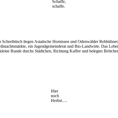
Schaffe,
schaffe.
m Schreibtisch liegen Asiatische Hornissen und Odenwälder Rebhühne
hnachtsmärkte, ein Jugendgemeinderat und Bio-Landwirte. Das Leben 
kleine Runde durchs Städtchen, Richtung Kaffee und belegtes Brötche
Hier
noch
Herbst….