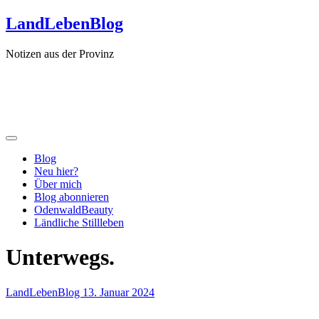
Zum
LandLebenBlog
Inhalt
springen
Notizen aus der Provinz
Blog
Neu hier?
Über mich
Blog abonnieren
OdenwaldBeauty
Ländliche Stillleben
Unterwegs.
LandLebenBlog
13. Januar 2024