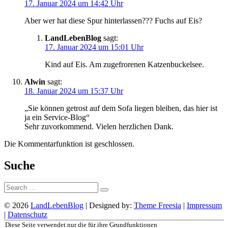
17. Januar 2024 um 14:42 Uhr
Aber wer hat diese Spur hinterlassen??? Fuchs auf Eis?
LandLebenBlog
sagt:
17. Januar 2024 um 15:01 Uhr
Kind auf Eis. Am zugefrorenen Katzenbuckelsee.
Alwin
sagt:
18. Januar 2024 um 15:37 Uhr
„Sie können getrost auf dem Sofa liegen bleiben, das hier ist
ja ein Service-Blog“
Sehr zuvorkommend. Vielen herzlichen Dank.
Die Kommentarfunktion ist geschlossen.
Suche
Suche:
© 2026
LandLebenBlog
| Designed by:
Theme Freesia
|
Impressum
|
Datenschutz
Nach
Diese Seite verwendet nur die für ihre Grundfunktionen