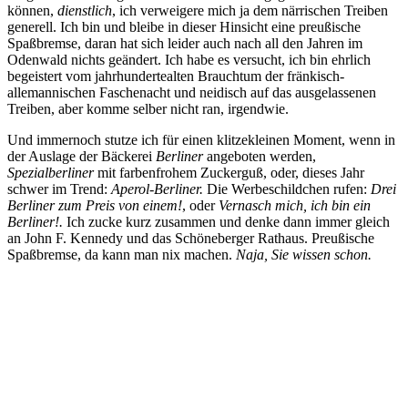
können,
dienstlich
, ich verweigere mich ja dem närrischen Treiben
generell. Ich bin und bleibe in dieser Hinsicht eine preußische
Spaßbremse, daran hat sich leider auch nach all den Jahren im
Odenwald nichts geändert. Ich habe es versucht, ich bin ehrlich
begeistert vom jahrhundertealten Brauchtum der fränkisch-
allemannischen Faschenacht und neidisch auf das ausgelassenen
Treiben, aber komme selber nicht ran, irgendwie.
Und immernoch stutze ich für einen klitzekleinen Moment, wenn in
der Auslage der Bäckerei
Berliner
angeboten werden,
Spezialberliner
mit farbenfrohem Zuckerguß, oder, dieses Jahr
schwer im Trend:
Aperol-Berliner.
Die Werbeschildchen rufen:
Drei
Berliner zum Preis von einem!
, oder
Vernasch mich, ich bin ein
Berliner!.
Ich zucke kurz zusammen und denke dann immer gleich
an John F. Kennedy und das Schöneberger Rathaus. Preußische
Spaßbremse, da kann man nix machen.
Naja, Sie wissen schon.