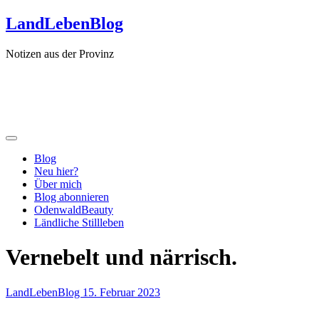
Zum
LandLebenBlog
Inhalt
springen
Notizen aus der Provinz
Blog
Neu hier?
Über mich
Blog abonnieren
OdenwaldBeauty
Ländliche Stillleben
Vernebelt und närrisch.
LandLebenBlog
15. Februar 2023