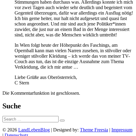
Stimmungen haben durchaus was. Allerdings konnte ich mich
vor zwei Tagen auch wieder sehr deutlich und begeistert vom
Gegenteil überzeugen, dafür war allerdings ein Ausflug nötig!
Ich bin gerne heiter, nur halt nicht aufgesetzt und quasi fast
schon angeordnet. Und mir sind auch jene Politiker*innen
zuwider, die just nur an einem Bad in der Menge interessiert
sind, nicht aber, was die Menschen wirklich umtreibt!
In Wien folgt heute der Höhepunkt des Faschings, am
Opernball kann man vielen Narren zusehen, in stilvoller oder
weniger stilvoller Kleidung – ich werde das von meiner TV-
Couch aus tun, das ist die einzige Ausnahme zum Thema
Verkleidung, die ich mir antue …
Liebe Grüße aus Oberösterreich,
C Stern
Die Kommentarfunktion ist geschlossen.
Suche
Suche:
© 2026
LandLebenBlog
| Designed by:
Theme Freesia
|
Impressum
|
Datenschutz