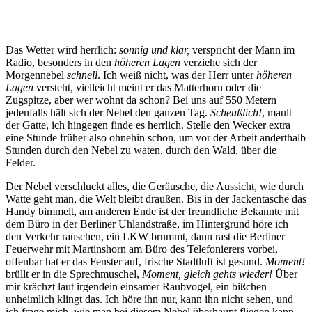
Das Wetter wird herrlich:
sonnig und klar,
verspricht der Mann im
Radio, besonders in den
höheren Lagen
verziehe sich der
Morgennebel
schnell
. Ich weiß nicht, was der Herr unter
höheren
Lagen
versteht, vielleicht meint er das Matterhorn oder die
Zugspitze, aber wer wohnt da schon? Bei uns auf 550 Metern
jedenfalls hält sich der Nebel den ganzen Tag.
Scheußlich!
, mault
der Gatte, ich hingegen finde es herrlich. Stelle den Wecker extra
eine Stunde früher also ohnehin schon, um vor der Arbeit anderthalb
Stunden durch den Nebel zu waten, durch den Wald, über die
Felder.
Der Nebel verschluckt alles, die Geräusche, die Aussicht, wie durch
Watte geht man, die Welt bleibt draußen. Bis in der Jackentasche das
Handy bimmelt, am anderen Ende ist der freundliche Bekannte mit
dem Büro in der Berliner Uhlandstraße, im Hintergrund höre ich
den Verkehr rauschen, ein LKW brummt, dann rast die Berliner
Feuerwehr mit Martinshorn am Büro des Telefonierers vorbei,
offenbar hat er das Fenster auf, frische Stadtluft ist gesund.
Moment!
brüllt er in die Sprechmuschel,
Moment, gleich gehts wieder!
Über
mir krächzt laut irgendein einsamer Raubvogel, ein bißchen
unheimlich klingt das. Ich höre ihn nur, kann ihn nicht sehen, und
ich frage mich, wie man bei diesem Nebel überhaupt fliegen kann.