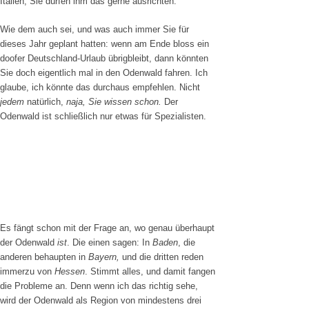
Italien, Sie dürfen ihm das gerne ausrichten.
Wie dem auch sei, und was auch immer Sie für
dieses Jahr geplant hatten: wenn am Ende bloss ein
doofer Deutschland-Urlaub übrigbleibt, dann könnten
Sie doch eigentlich mal in den Odenwald fahren. Ich
glaube, ich könnte das durchaus empfehlen. Nicht
jedem
natürlich,
naja, Sie wissen schon.
Der
Odenwald ist schließlich nur etwas für Spezialisten.
Es fängt schon mit der Frage an, wo genau überhaupt
der Odenwald
ist
. Die einen sagen: In
Baden
, die
anderen behaupten in
Bayern,
und die dritten reden
immerzu von
Hessen
. Stimmt alles, und damit fangen
die Probleme an. Denn wenn ich das richtig sehe,
wird der Odenwald als Region von mindestens drei