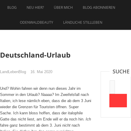
Zum
BLOG
NEU HIER?
ÜBER MICH
BLOG ABONNIEREN
Inhalt
springen
ODENWALDBEAUTY
LÄNDLICHE STILLLEBEN
Deutschland-Urlaub
SUCHE
LandLebenBlog
16. Mai 2020
Suche:
Und? Wohin fahren wir denn nun dieses Jahr im
Sommer in den Urlaub?
Naaaa?
Im Zweifelsfall nach
Italien, ich lese nämlich eben, dass die ab dem 3 Juni
wieder die Grenzen für Touristen öffnen. Super
Sache. Ich kann bloss hoffen, dass der italophile
Gatte das nicht liest, am Ende will er da noch hin.
Ich
fahre ganz bestimmt ab dem 3. Juni
nicht
nach