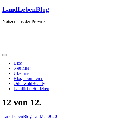
Zum
LandLebenBlog
Inhalt
springen
Notizen aus der Provinz
Blog
Neu hier?
Über mich
Blog abonnieren
OdenwaldBeauty
Ländliche Stillleben
12 von 12.
LandLebenBlog
12. Mai 2020