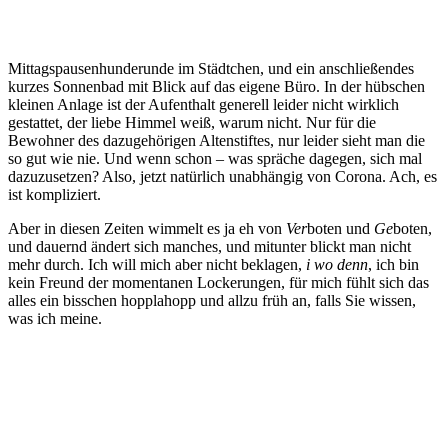
Mittagspausenhunderunde im Städtchen, und ein anschließendes
kurzes Sonnenbad mit Blick auf das eigene Büro. In der hübschen
kleinen Anlage ist der Aufenthalt generell leider nicht wirklich
gestattet, der liebe Himmel weiß, warum nicht. Nur für die
Bewohner des dazugehörigen Altenstiftes, nur leider sieht man die
so gut wie nie. Und wenn schon – was spräche dagegen, sich mal
dazuzusetzen? Also, jetzt natürlich unabhängig von Corona. Ach, es
ist kompliziert.
Aber in diesen Zeiten wimmelt es ja eh von
Ver
boten und
Ge
boten,
und dauernd ändert sich manches, und mitunter blickt man nicht
mehr durch. Ich will mich aber nicht beklagen,
i wo denn
, ich bin
kein Freund der momentanen Lockerungen, für mich fühlt sich das
alles ein bisschen hopplahopp und allzu früh an, falls Sie wissen,
was ich meine.