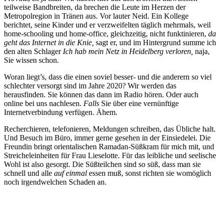
teilweise Bandbreiten, da brechen die Leute im Herzen der
Metropolregion in Tränen aus. Vor lauter Neid. Ein Kollege
berichtet, seine Kinder und er verzweifelten täglich mehrmals, weil
home-schooling und home-office, gleichzeitig, nicht funktinieren,
da
geht das Internet in die Knie,
sagt er, und im Hintergrund summe ich
den alten Schlager
Ich hab mein Netz in Heidelberg verloren,
naja,
Sie wissen schon.
Woran liegt’s, dass die einen soviel besser- und die anderern so viel
schlechter versorgt sind im Jahre 2020? Wir werden das
herausfinden. Sie können das dann im Radio hören. Oder auch
online bei uns nachlesen.
Falls
Sie über eine vernünftige
Internetverbindung verfügen. Ähem.
Recherchieren, telefonieren, Meldungen schreiben, das Übliche halt.
Und Besuch im Büro, immer gerne gesehen in der Einsiedelei. Die
Freundin bringt orientalischen Ramadan-Süßkram für mich mit, und
Streicheleinheiten für Frau Lieselotte. Für das leibliche und seelische
Wohl ist also gesorgt. Die Süßteilchen sind so süß, dass man sie
schnell und alle
auf einmal
essen muß, sonst richten sie womöglich
noch irgendwelchen Schaden an.