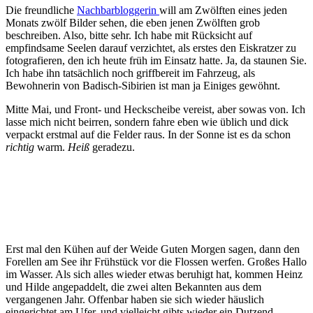
Die freundliche
Nachbarbloggerin
will am Zwölften eines jeden
Monats zwölf Bilder sehen, die eben jenen Zwölften grob
beschreiben. Also, bitte sehr. Ich habe mit Rücksicht auf
empfindsame Seelen darauf verzichtet, als erstes den Eiskratzer zu
fotografieren, den ich heute früh im Einsatz hatte. Ja, da staunen Sie.
Ich habe ihn tatsächlich noch griffbereit im Fahrzeug, als
Bewohnerin von Badisch-Sibirien ist man ja Einiges gewöhnt.
Mitte Mai, und Front- und Heckscheibe vereist, aber sowas von. Ich
lasse mich nicht beirren, sondern fahre eben wie üblich und dick
verpackt erstmal auf die Felder raus. In der Sonne ist es da schon
richtig
warm.
Heiß
geradezu.
Erst mal den Kühen auf der Weide Guten Morgen sagen, dann den
Forellen am See ihr Frühstück vor die Flossen werfen. Großes Hallo
im Wasser. Als sich alles wieder etwas beruhigt hat, kommen Heinz
und Hilde angepaddelt, die zwei alten Bekannten aus dem
vergangenen Jahr. Offenbar haben sie sich wieder häuslich
eingerichtet am Ufer, und vielleicht gibts wieder ein Dutzend