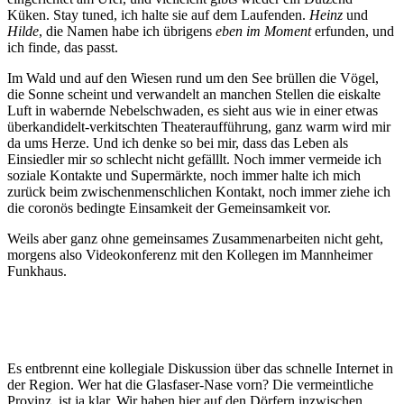
Küken. Stay tuned, ich halte sie auf dem Laufenden.
Heinz
und
Hilde
, die Namen habe ich übrigens
eben im Moment
erfunden, und
ich finde, das passt.
Im Wald und auf den Wiesen rund um den See brüllen die Vögel,
die Sonne scheint und verwandelt an manchen Stellen die eiskalte
Luft in wabernde Nebelschwaden, es sieht aus wie in einer etwas
überkandidelt-verkitschten Theateraufführung, ganz warm wird mir
da ums Herze. Und ich denke so bei mir, dass das Leben als
Einsiedler mir
so
schlecht nicht gefälllt. Noch immer vermeide ich
soziale Kontakte und Supermärkte, noch immer halte ich mich
zurück beim zwischenmenschlichen Kontakt, noch immer ziehe ich
die coronös bedingte Einsamkeit der Gemeinsamkeit vor.
Weils aber ganz ohne gemeinsames Zusammenarbeiten nicht geht,
morgens also Videokonferenz mit den Kollegen im Mannheimer
Funkhaus.
Es entbrennt eine kollegiale Diskussion über das schnelle Internet in
der Region. Wer hat die Glasfaser-Nase vorn? Die vermeintliche
Provinz, ist ja klar. Wir haben hier auf den Dörfern inzwischen