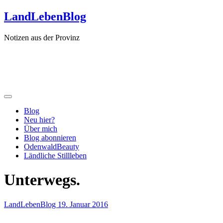
Zum
LandLebenBlog
Inhalt
springen
Notizen aus der Provinz
Blog
Neu hier?
Über mich
Blog abonnieren
OdenwaldBeauty
Ländliche Stillleben
Unterwegs.
LandLebenBlog
19. Januar 2016