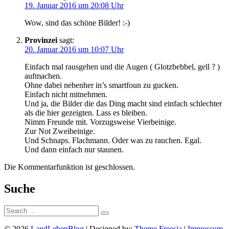
19. Januar 2016 um 20:08 Uhr
Wow, sind das schöne Bilder! :-)
Provinzei
sagt:
20. Januar 2016 um 10:07 Uhr
Einfach mal rausgehen und die Augen ( Glotzbebbel, gell ? )
aufmachen.
Ohne dabei nebenher in’s smartfoun zu gucken.
Einfach nicht mitnehmen.
Und ja, die Bilder die das Ding macht sind einfach schlechter
als die hier gezeigten. Lass es bleiben.
Nimm Freunde mit. Vorzugsweise Vierbeinige.
Zur Not Zweibeinige.
Und Schnaps. Flachmann. Oder was zu rauchen. Egal.
Und dann einfach nur staunen.
Die Kommentarfunktion ist geschlossen.
Suche
Suche:
© 2026
LandLebenBlog
| Designed by:
Theme Freesia
|
Impressum