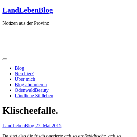
Zum
LandLebenBlog
Inhalt
springen
Notizen aus der Provinz
Blog
Neu hier?
Über mich
Blog abonnieren
OdenwaldBeauty
Ländliche Stillleben
Klischeefalle.
LandLebenBlog
27. Mai 2015
Da sitzt also die frisch operierte
ach so großstädtische, ach so