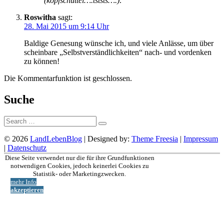
(kopfschüttel….tststs….)
.
Roswitha
sagt:
28. Mai 2015 um 9:14 Uhr
Baldige Genesung wünsche ich, und viele Anlässe, um über
scheinbare „Selbstverständlichkeiten“ nach- und vordenken
zu können!
Die Kommentarfunktion ist geschlossen.
Suche
Suche:
© 2026
LandLebenBlog
| Designed by:
Theme Freesia
|
Impressum
|
Datenschutz
Nach
Diese Seite verwendet nur die für ihre Grundfunktionen
oben
notwendigen Cookies, jedoch keinerlei Cookies zu
Statistik- oder Marketingzwecken.
mehr Info
akzeptieren