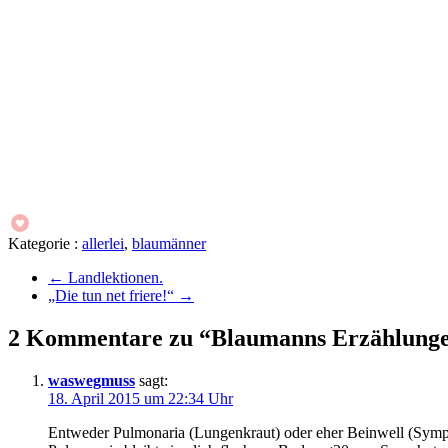
Kategorie :
allerlei
,
blaumänner
←
Landlektionen.
„Die tun net friere!“
→
2 Kommentare zu “Blaumanns Erzählunge
waswegmuss
sagt:
18. April 2015 um 22:34 Uhr
Entweder Pulmonaria (Lungenkraut) oder eher Beinwell (Symphy