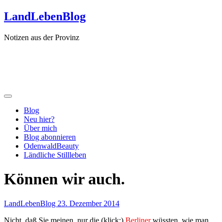
Zum
LandLebenBlog
Inhalt
springen
Notizen aus der Provinz
Blog
Neu hier?
Über mich
Blog abonnieren
OdenwaldBeauty
Ländliche Stillleben
Können wir auch.
LandLebenBlog
23. Dezember 2014
Nicht, daß Sie meinen, nur die (klick:)
Berliner
wüssten, wie man