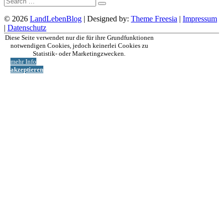
© 2026
LandLebenBlog
| Designed by:
Theme Freesia
|
Impressum
|
Datenschutz
Nach
Diese Seite verwendet nur die für ihre Grundfunktionen
oben
notwendigen Cookies, jedoch keinerlei Cookies zu
Statistik- oder Marketingzwecken.
mehr Info
akzeptieren