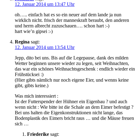
12. Januar 2014 um 13:47 Uhr
oh….. einfach hat es so ein neuer auf dem lande ja nun
wirklich nicht. frisch der manneskraft beraubt, den anderen
und herrn albrecht zuzuschauen…. schon hart :-)
hart wie’n gipsei :-)
Regina
sagt:
12. Januar 2014 um 13:54 Uhr
Jepp, dito bei uns. Bis auf die Legepause, dank des milden
Wetter beginnen unsere wieder zu legen, seit Weihnachten,
das war ein schönes Weihnachtsgeschenk : endlich wieder ein
Frühstücksei :)
(Hier gibts nämlich nur noch eigene Eier, und wenns keine
gibt, gibts keine.)
Was mich interessiert :
Ist der Futterspender der Hühner ein Eigenbau ? und auch
wenn nicht : Wie bitte ist die Schale an dem Eimer befestigt ?
Bei uns halten die Eigenkonstruktionen nicht lange, das
Bodenplastik des Eimers bricht raus … und die Mäuse freuen
sich …
Friederike
sagt: