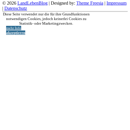
© 2026
LandLebenBlog
| Designed by:
Theme Freesia
|
Impressum
|
Datenschutz
Nach
Diese Seite verwendet nur die für ihre Grundfunktionen
oben
notwendigen Cookies, jedoch keinerlei Cookies zu
Statistik- oder Marketingzwecken.
mehr Info
akzeptieren