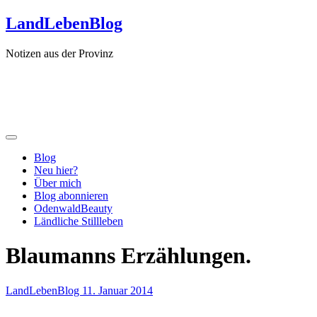
Zum
LandLebenBlog
Inhalt
springen
Notizen aus der Provinz
Blog
Neu hier?
Über mich
Blog abonnieren
OdenwaldBeauty
Ländliche Stillleben
Blaumanns Erzählungen.
LandLebenBlog
11. Januar 2014