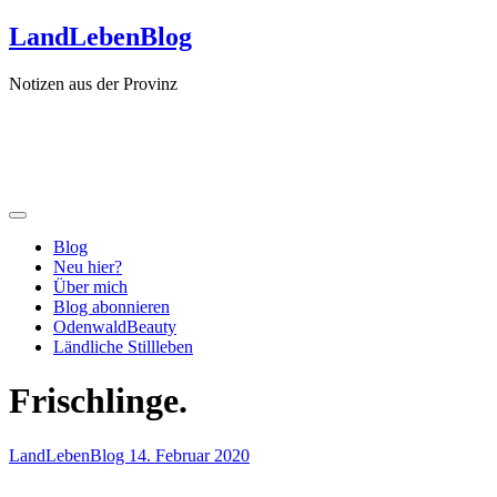
Zum
LandLebenBlog
Inhalt
springen
Notizen aus der Provinz
Blog
Neu hier?
Über mich
Blog abonnieren
OdenwaldBeauty
Ländliche Stillleben
Frischlinge.
LandLebenBlog
14. Februar 2020