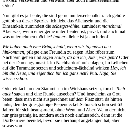
wirklich
verzweifelt und verwaist, aber doch mutterseelenallein.
Oder?
Nun gibt es ja Leute, die sind gerne mutterseelenallein. Ich gehöre
gottlob zu dieser Spezies, ich liebe das Alleinsein und die
Einsamkeit, zumindest die
selbstgewählte
, zumindest
manchmal
.
Aber was, wenn einer gerne unter Leuten ist, privat, und auch mal
was unternehmen möchte?
Immer
alleine ist ja auch doof.
Wir haben auch eine Bringschuld, wenn wir irgendwo neu
hinkommen,
pflegte eine Freundin zu sagen. Also rüber zum
Nachbarn gehen und sagen
Hallo, da bin ich, Alter, was geht?
Oder
bei der Damengymnastik im Nachbardorf aufschlagen, im Leibchen
auf die Turnmatte setzen und schüchtern-lächelnd winken
Hey, ich
bin die Neue, und eigentlich bin ich ganz nett
? Puh.
Naja, Sie
wissen schon.
Oder einfach an den Stammtisch im Wirtshaus setzen, forsch
Tach
auch!
sagen und eine Runde ausgeben? Und insgeheim zu Gott
beten, dass man nicht ausgerechnet auf
dem
Platz sitzt, da hinten
links, den der griesgrämige Piependeckel-Schorsch schon seit 63
Jahren für sich beansprucht, ohne Wenn und Aber. Wenn der nicht
nur griesgrämig ist, sondern auch noch einflussreich, dann ist die
Dorfkarriere beendet, bevor sie überhaupt angefangen hat, aber
sowas von.