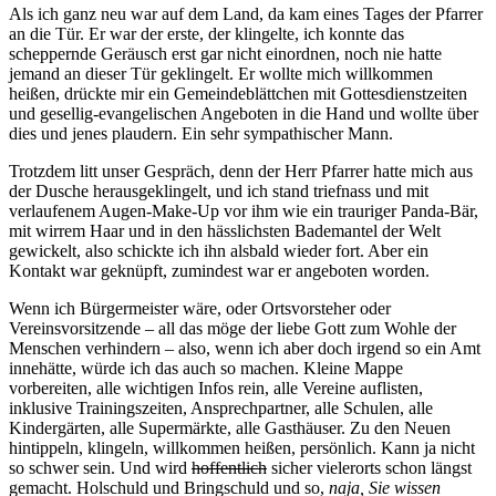
Als ich ganz neu war auf dem Land, da kam eines Tages der Pfarrer
an die Tür. Er war der erste, der klingelte, ich konnte das
scheppernde Geräusch erst gar nicht einordnen, noch nie hatte
jemand an dieser Tür geklingelt. Er wollte mich willkommen
heißen, drückte mir ein Gemeindeblättchen mit Gottesdienstzeiten
und gesellig-evangelischen Angeboten in die Hand und wollte über
dies und jenes plaudern. Ein sehr sympathischer Mann.
Trotzdem litt unser Gespräch, denn der Herr Pfarrer hatte mich aus
der Dusche herausgeklingelt, und ich stand triefnass und mit
verlaufenem Augen-Make-Up vor ihm wie ein trauriger Panda-Bär,
mit wirrem Haar und in den hässlichsten Bademantel der Welt
gewickelt, also schickte ich ihn alsbald wieder fort. Aber ein
Kontakt war geknüpft, zumindest war er angeboten worden.
Wenn ich Bürgermeister wäre, oder Ortsvorsteher oder
Vereinsvorsitzende – all das möge der liebe Gott zum Wohle der
Menschen verhindern – also, wenn ich aber doch irgend so ein Amt
innehätte, würde ich das auch so machen. Kleine Mappe
vorbereiten, alle wichtigen Infos rein, alle Vereine auflisten,
inklusive Trainingszeiten, Ansprechpartner, alle Schulen, alle
Kindergärten, alle Supermärkte, alle Gasthäuser. Zu den Neuen
hintippeln, klingeln, willkommen heißen, persönlich. Kann ja nicht
so schwer sein. Und wird
hoffentlich
sicher vielerorts schon längst
gemacht. Holschuld und Bringschuld und so,
naja, Sie wissen