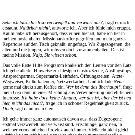
Sehe ich tatsächlich so verzweifelt und verwaist aus?
, fragt er mich
erstaunt.
Natürlich nicht!
, antworte ich. Aber ich fühle mich ertappt.
Kaum habe ich herausgehört, dass er neu hier ist, habe ich tief in
meinen unsichtbaren Missionarskoffer gegriffen und mein ganzes
Repertoire auf den Tisch geknallt, ungefragt. Wir Zugezogenen, die
alten und die jungen, wir müssen doch zusammenhalten. Das ist
meine Mission.
Naja, Sie wissen schon.
Das volle Erste-Hilfe-Programm knalle ich den Leuten vor den Latz:
Ich gebe allerlei Hinweise zur hiesigen Gastro-Szene, Ausflugstipps,
Ansprechpartner, Supermarkt-Leitfaden, Öffnungszeiten, Ärzte-
Wegweiser, Kulturkalender, Netzwerkarbeit. Und ich lade
Neue
gerne mal direkt zum Kaffee ein.
Wer ist denn das überhaupt?,
fragt
mein Geo dann in einer Mischung aus Verwunderung und ehrlichem
Interesse.
Ich habe doch keine Ahnung, wer das ist, aber der ist neu
hier, reicht das nicht?
, frage ich in schöner Regelmäßigkeit zurück.
Doch
, sagt dann mein Geo.
Ich gehe immer ganz automatisch davon aus, dass Zugezogene
erstmal verzweifelt und verwaist sind. Frischlinge, ganz neu, in
welcher vermeintlichen Provinz auch immer. Vielleicht nicht gleich